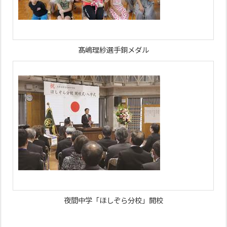
髙嶋理紗選手銅メダル
夜間中学「ほしぞら分校」開校