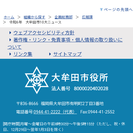
ページの先頭へ
ホーム
組織から探す
企画総務部
広報課
令和6年 大牟田市10大ニュース
ウェブアクセシビリティ方針
著作権・リンク・免責事項・個人情報の取り扱いに
ついて
リンク集
サイトマップ
〒836-8666 福岡県大牟田市有明町2丁目3番地
電話番号:
0944-41-2222（代表）
Fax:0944-41-2552
[開庁時間]月曜～金曜日の午前8時30分～午後5時15分（ただし、祝・休
日、12月29日～翌年1月3日を除く）