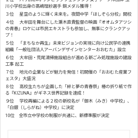
川小学校出身の髙嶋理紗選手 銅メダル獲得！
３位 星空のように輝く未来を。夜間中学「ほしぞら分校」開校
４位 大牟田を舞台にした瀬木直貴監督の映画『オオムタアツシ
の青春』ロケには市民エキストラも参加し、無事にクランクアッ
プ！
５位 「まちなか再生」未来ビジョンの実現に向け公民学の連携
組織「一般社団法人アーバンデザインセンターおおむた」設立
６位 大牟田・荒尾清掃施設組合が進める新ごみ処理施設の建設
工事 起工
７位 地元の企業などが魅力を発信！初開催の「おおむた産業フ
ェスタ」大盛況
８位 高校生たちが企画した「絆と夢の青春祭」椿の折り紙で作
る『KIZUNA』がギネス世界記録を達成！
９位 学校再編による２校の新校名が「御木（みき）中学校」、
「白銀（しらがね）中学校」に決定
10位 全市立中学校の制服が共通に、新標準服が決定