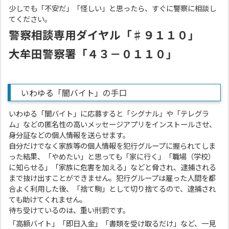
少しでも「不安だ」「怪しい」と思ったら、すぐに警察に相談し
てください。
警察相談専用ダイヤル「
♯９１１０」
大牟田警察署「４３－０１１０」
いわゆる「闇バイト」の手口
いわゆる「闇バイト」に応募すると「シグナル」や「テレグラ
ム」などの匿名性の高いメッセージアプリをインストールさせ、
身分証などの個人情報を送らせます。
自分だけでなく家族等の個人情報を犯行グループに握られてしま
った結果、「やめたい」と思っても「家に行く」「職場（学校）
に知らせる」「家族に危害を加える」などと脅され、逮捕される
まで抜け出すことができません。犯行グループは雇った人間を都
合よく利用した後、「捨て駒」として切り捨てるので、逮捕され
ても助けてくれません。
待ち受けているのは、重い刑罰です。
「高額バイト」「即日入金」「書類を受け取るだけ」など、一見