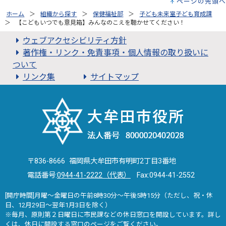
ページの先頭へ
ホーム
組織から探す
保健福祉部
子ども未来室子ども育成課
【こどもいつでも意見箱】みんなのこえを聴かせてください！
ウェブアクセシビリティ方針
著作権・リンク・免責事項・個人情報の取り扱いに
ついて
リンク集
サイトマップ
〒836-8666 福岡県大牟田市有明町2丁目3番地
電話番号:
0944-41-2222（代表）
Fax:0944-41-2552
[開庁時間]月曜～金曜日の午前8時30分～午後5時15分（ただし、祝・休
日、12月29日～翌年1月3日を除く）
※毎月、原則第２日曜日に市民課などの休日窓口を開設しています。詳し
くは、
休日に開設する窓口
のページをご覧ください。