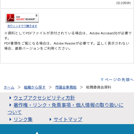
（ID:20909）
別ウィンドウで開きます
※資料としてPDFファイルが添付されている場合は、
Adobe Acrobat(R)
が必要で
す。
PDF書類をご覧になる場合は、
Adobe Reader
が必要です。正しく表示されない
場合、最新バージョンをご利用ください。
ページの先頭へ
ホーム
組織から探す
市議会事務局
総務委員会資料
ウェブアクセシビリティ方針
著作権・リンク・免責事項・個人情報の取り扱いに
ついて
リンク集
サイトマップ