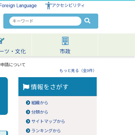
Foreign Language
アクセシビリティ
検
索
キ
ー
ワ
ーツ・文化
市政
ー
ド
行申請について
もっと見る（全3件）
情報をさがす
組織から
分類から
サイトマップから
ランキングから