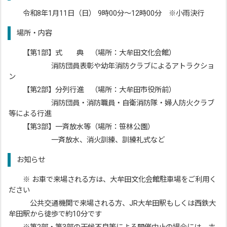
令和8年1月11日（日） 9時00分～12時00分 ※小雨決行
場所・内容
【第1部】式 典 （場所：大牟田文化会館）
消防団員表彰や幼年消防クラブによるアトラクショ
ン
【第2部】分列行進 （場所：大牟田市役所前）
消防団員・消防職員・自衛消防隊・婦人防火クラブ
等による行進
【第3部】一斉放水等（場所：笹林公園）
一斉放水、消火訓練、訓練礼式など
お知らせ
※ お車で来場される方は、大牟田文化会館駐車場をご利用く
ださい
公共交通機関で来場される方、JR大牟田駅もしくは西鉄大
牟田駅から徒歩で約10分です