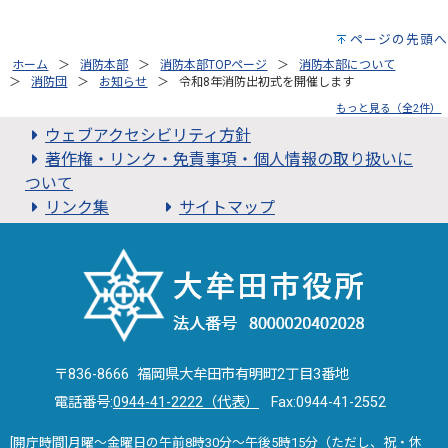
ページの先頭へ
ホーム
消防本部
消防本部TOPページ
消防本部について
消防団
お知らせ
令和8年消防出初式を開催します
もっと見る（全2件）
ウェブアクセシビリティ方針
著作権・リンク・免責事項・個人情報の取り扱いに
ついて
リンク集
サイトマップ
〒836-8666 福岡県大牟田市有明町2丁目3番地
電話番号:
0944-41-2222（代表）
Fax:0944-41-2552
[開庁時間]月曜～金曜日の午前8時30分～午後5時15分（ただし、祝・休