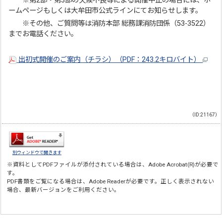
※第2部・第3部の天候不良等による開催中止の場合には、ホ
ームページもしくは大牟田市公式ラインにてお知らせします。
※その他、ご質問等は消防本部 総務課消防団係（53-3522）
までお電話ください。
出初式開催のご案内（チラシ）（PDF：243.2キロバイト）
（ID:21167）
別ウィンドウで開きます
※資料としてPDFファイルが添付されている場合は、
Adobe Acrobat(R)
が必要で
す。
PDF書類をご覧になる場合は、
Adobe Reader
が必要です。正しく表示されない
場合、最新バージョンをご利用ください。