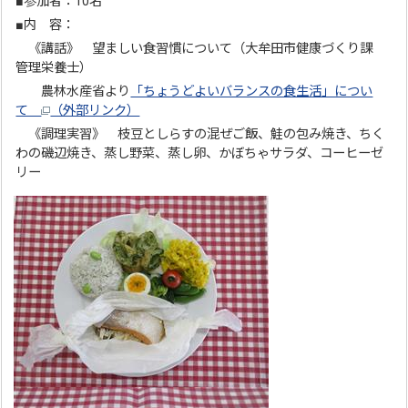
■参加者：10名
■内 容：
《講話》 望ましい食習慣について（大牟田市健康づくり課
管理栄養士）
農林水産省より
「ちょうどよいバランスの食生活」につい
て
（外部リンク）
《調理実習》 枝豆としらすの混ぜご飯、鮭の包み焼き、ちく
わの磯辺焼き、蒸し野菜、蒸し卵、かぼちゃサラダ、コーヒーゼ
リー