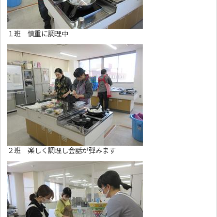
１班 慎重に調理中
２班 楽しく調理し会話が弾みます