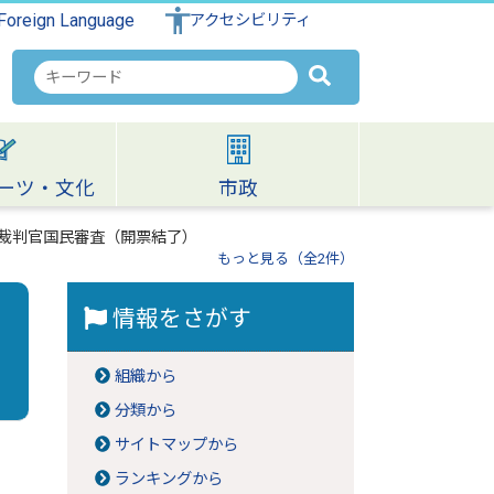
Foreign Language
アクセシビリティ
検
索
キ
ー
ワ
ーツ・文化
市政
ー
ド
所裁判官国民審査（開票結了）
もっと見る（全2件）
情報をさがす
組織から
分類から
サイトマップから
ランキングから