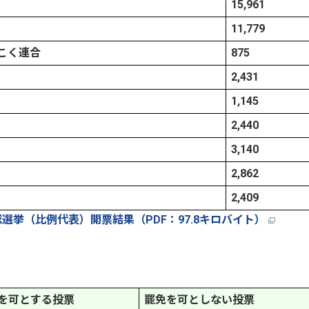
15,961
11,779
こく連合
875
2,431
1,145
2,440
3,140
2,862
2,409
総選挙（比例代表）開票結果（PDF：97.8キロバイト）
を可とする投票
罷免を可としない投票