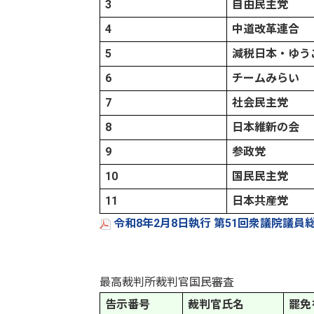
3
自由民主党
4
中道改革連合
5
減税日本・ゆう
6
チームみらい
7
社会民主党
8
日本維新の会
9
参政党
10
国民民主党
11
日本共産党
令和8年2月8日執行 第51回衆議院議員
最高裁判所裁判官国民審査
告示番号
裁判官氏名
罷免