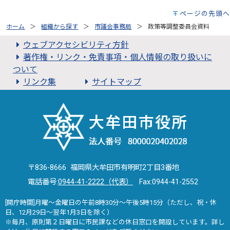
ページの先頭へ
ホーム
組織から探す
市議会事務局
政策等調整委員会資料
ウェブアクセシビリティ方針
著作権・リンク・免責事項・個人情報の取り扱いに
ついて
リンク集
サイトマップ
〒836-8666 福岡県大牟田市有明町2丁目3番地
電話番号:
0944-41-2222（代表）
Fax:0944-41-2552
[開庁時間]月曜～金曜日の午前8時30分～午後5時15分（ただし、祝・休
日、12月29日～翌年1月3日を除く）
※毎月、原則第２日曜日に市民課などの休日窓口を開設しています。詳し