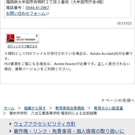
福岡県大牟田市有明町２丁目３番地（大牟田市庁舎4階）
電話番号：
0944-41-2867
お問い合わせフォーム
（ID:21322）
別ウィンドウで開きます
※資料としてPDFファイルが添付されている場合は、
Adobe Acrobat(R)
が必要で
す。
PDF書類をご覧になる場合は、
Adobe Reader
が必要です。正しく表示されない
場合、最新バージョンをご利用ください。
ページの先頭へ
ホーム
組織から探す
教育委員会事務局
教育みらい創造室
御木中学校 八女工業高等学校 電気科による出前授業
ウェブアクセシビリティ方針
著作権・リンク・免責事項・個人情報の取り扱いに