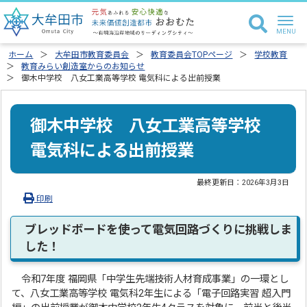
ホーム
大牟田市教育委員会
教育委員会TOPページ
学校教育
教育みらい創造室からのお知らせ
御木中学校 八女工業高等学校 電気科による出前授業
御木中学校 八女工業高等学校
電気科による出前授業
最終更新日：
2026年3月3日
印刷
ブレッドボードを使って電気回路づくりに挑戦しま
した！
令和7年度 福岡県「中学生先端技術人材育成事業」の一環とし
て、八女工業高等学校 電気科2年生による「電子回路実習 超入門