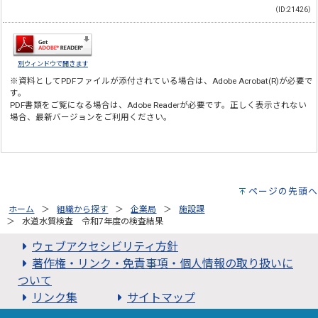
（ID:21426）
別ウィンドウで開きます
※資料としてPDFファイルが添付されている場合は、
Adobe Acrobat(R)
が必要で
す。
PDF書類をご覧になる場合は、
Adobe Reader
が必要です。正しく表示されない
場合、最新バージョンをご利用ください。
ページの先頭へ
ホーム
組織から探す
企業局
施設課
水道水質検査 令和7年度の検査結果
ウェブアクセシビリティ方針
著作権・リンク・免責事項・個人情報の取り扱いに
ついて
リンク集
サイトマップ