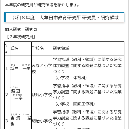
本年度の研究員と研究領域を紹介します。
令和８年度 大牟田市教育研究所 研究員・研究領域
個人研究 研究員
【２年次研究員】
N
氏名
学校名
研究領域
o.
学習指導（教科・領域）に関する研究
みなと小学
体力調査に関する課題に基づいた授業
きど
かずさ
１
城戸
一早
校
づくり
（小学校 体育科）
学習指導（教科・領域）に関する研究
わたなべ
渡辺
学力調査に関する課題に基づいた授業
２
駛馬小学校
かずたか
づくり
一宇
（小学校 図画工作科）
学習指導（教科・領域）に関する研究
よしみつ せいや
吉満 聖
学力調査に関する課題に基づいた授業
３
明治小学校
也
づくり