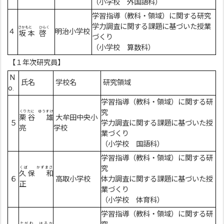
（小学校 外国語科）
学習指導（教科・領域）に関する研究
学力調査に関する課題に基づいた授業
さかもと
ひらく
４
明治小学校
坂本
啓
づくり
（小学校 算数科）
【１年次研究員】
N
氏名
学校名
研究領域
o.
学習指導（教科・領域）に関する研
究
くりたに ゆうすけ
栗谷 雄
大牟田中央小
５
学力調査に関する課題に基づいた授
亮
学校
業づくり
（小学校 国語科）
学習指導（教科・領域）に関する研
究
くぼ かずまさ
久保 和
６
高取小学校
体力調査に関する課題に基づいた授
正
業づくり
（小学校 体育科）
学習指導（教科・領域）に関する研
たがわ はるか