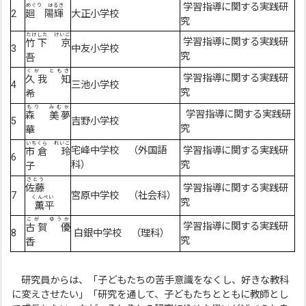
学習指導に関する実践研
めぐり はるき
2
廻 陽輝
大正小学校
究
たけした けいご
学習指導に関する実践研
竹下 京
3
中友小学校
究
吾
くが ともき
学習指導に関する実践研
久我 知
4
三池小学校
究
希
もり みむか
学習指導に関する実践研
森 美夢
5
吉野小学校
究
華
いちくら れいこ
宅峰中学校 （外国語
学習指導に関する実践研
市倉 玲
6
科）
究
子
さとう
佐藤
学習指導に関する実践研
7
宮原中学校 （社会科）
くんぺい
究
薫平
こが ゆうか
学習指導に関する実践研
古賀 優
8
白銀中学校 （理科）
究
香
研究員からは、「子どもたちの苦手意識をなくし、好きな教科
に変えさせたい」「研究を通して、子どもたちとともに教師とし