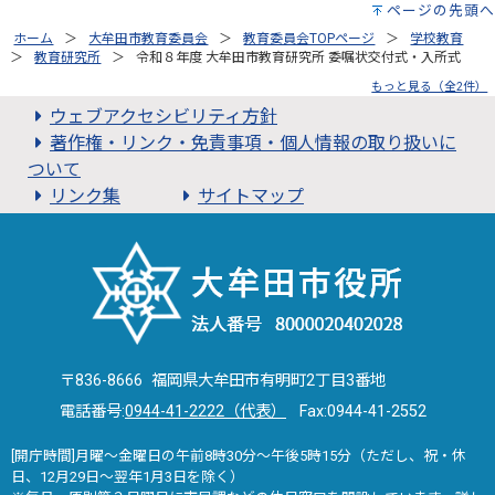
ページの先頭へ
ホーム
大牟田市教育委員会
教育委員会TOPページ
学校教育
教育研究所
令和８年度 大牟田市教育研究所 委嘱状交付式・入所式
もっと見る（全2件）
ウェブアクセシビリティ方針
著作権・リンク・免責事項・個人情報の取り扱いに
ついて
リンク集
サイトマップ
〒836-8666 福岡県大牟田市有明町2丁目3番地
電話番号:
0944-41-2222（代表）
Fax:0944-41-2552
[開庁時間]月曜～金曜日の午前8時30分～午後5時15分（ただし、祝・休
日、12月29日～翌年1月3日を除く）