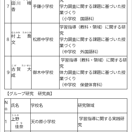
究
田川 晴
７
手鎌小学校
学力調査に関する課題に基づいた授
香
業づくり
（小学校 国語科）
学習指導（教科・領域）に関する研
究
むらかみ たかふみ
村上 喬
８
松原中学校
学力調査に関する課題に基づいた授
文
業づくり
（中学校 外国語科）
学習指導（教科・領域）に関する研
究
こが たいせい
古賀 大
９
御木中学校
体力調査に関する課題に基づいた授
成
業づくり
（中学校 保健体育科）
【グループ研究 研究員】
N
氏名
学校名
研究領域
o.
うえの
学習指導に関する実践研
上野
1
天の原小学校
かな
究
佳奈