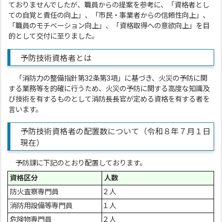
ておりませんでしたが、職員からの提案を参考に、「資格者とし
ての自覚と責任の向上」、「市民・事業者からの信頼性向上」、
「職員のモチベーション向上」、「資格取得への意欲向上」を目
的として交付に至りました。
予防技術資格者とは
「消防力の整備指針第32条第3項」に基づき、火災の予防に関
する業務等を的確に行うため、火災の予防に関する高度な知識及
び技術を有するものとして消防長長官が定める資格を有する者を
言います。
予防技術資格者の配置数について（令和８年７月１日
現在）
予防課に下記のとおり配置しております。
資格区分
人数
防火査察専門員
２人
消防用設備等専門員
１人
危険物専門員
２人