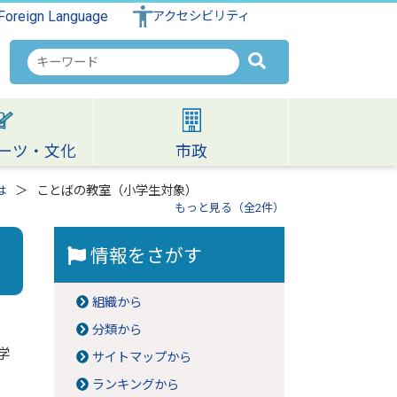
Foreign Language
アクセシビリティ
検
索
キ
ー
ワ
ーツ・文化
市政
ー
ド
は
ことばの教室（小学生対象）
もっと見る（全2件）
情報をさがす
組織から
分類から
学
サイトマップから
ランキングから