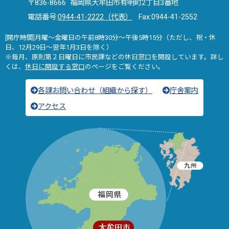
〒836-8666 福岡県大牟田市有明町2丁目3番地
電話番号:
0944-41-2222（代表）
Fax:0944-41-2552
[開庁時間]月曜～金曜日の午前8時30分～午後5時15分（ただし、祝・休
日、12月29日～翌年1月3日を除く）
※毎月、原則第２日曜日に市民課などの休日窓口を開設しています。詳し
くは、
休日に開設する窓口
のページをご覧ください。
各課お問い合わせ（組織から探す）
庁舎案内
アクセス