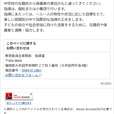
中学校の在籍校から保護者の責任のもと通ってきてください。
指導は、個別または小集団で行います。
指導にあたっては、一人一人の特性や状況に応じた目標をたて、
楽しい雰囲気の中で効果的な指導の工夫をします。
子どもの自立や社会参加に向けた支援をするために、在籍校や保
護者と連携・協力します。
このページに関する
お問い合わせは
教育委員会事務局 指導室
〒836-8666
福岡県大牟田市有明町２丁目３番地（大牟田市庁舎4階）
電話番号：
0944-41-2861
お問い合わせフォーム
（ID:2625）
別ウィンドウで開きます
※資料としてPDFファイルが添付されている場合は、
Adobe Acrobat(R)
が必要で
す。