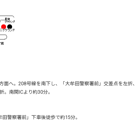
方面へ。208号線を南下し、「大牟田警察署前」交差点を左折
。南関ICより約30分。
牟田警察署前」下車後徒歩で約15分。