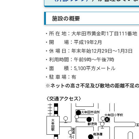
施設の概要
・所 在 地：大牟田市黄金町1丁目111番地
・開 場：平成19年2月
・休 場 日：年末年始12月29日～1月3日
・利用時間：午前9時～午後7時
・面 積：5,100平方メートル
・駐 車 場：有
※ネットの高さ不足及び敷地の距離不足
〈交通アクセス〉