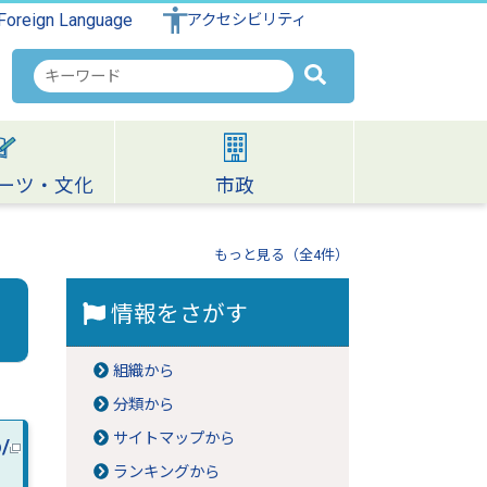
Foreign Language
アクセシビリティ
検
索
キ
ー
ワ
ーツ・文化
市政
ー
ド
もっと見る（全4件）
情報をさがす
組織から
分類から
サイトマップから
p/
ランキングから