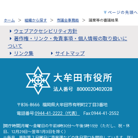
ページの先頭へ
ホーム
組織から探す
市議会事務局
議案等の審議結果
ウェブアクセシビリティ方針
著作権・リンク・免責事項・個人情報の取り扱いに
ついて
リンク集
サイトマップ
〒836-8666 福岡県大牟田市有明町2丁目3番地
電話番号:
0944-41-2222（代表）
Fax:0944-41-2552
[開庁時間]月曜～金曜日の午前8時30分～午後5時15分（ただし、祝・休
日、12月29日～翌年1月3日を除く）
※毎月、原則第２日曜日に市民課などの休日窓口を開設しています。詳し