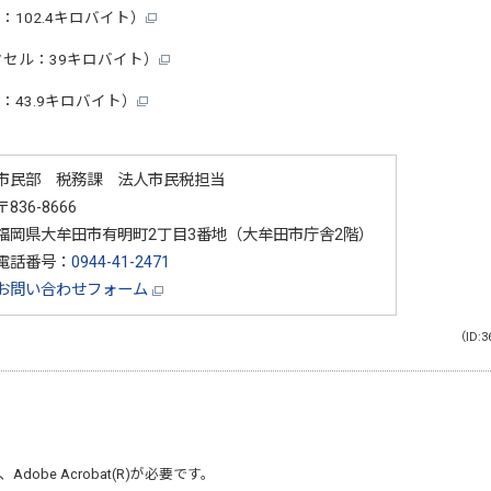
F：102.4キロバイト）
セル：39キロバイト）
F：43.9キロバイト）
市民部 税務課 法人市民税担当
〒836-8666
福岡県大牟田市有明町2丁目3番地（大牟田市庁舎2階）
電話番号：
0944-41-2471
お問い合わせフォーム
（ID:3
、
Adobe Acrobat(R)
が必要です。