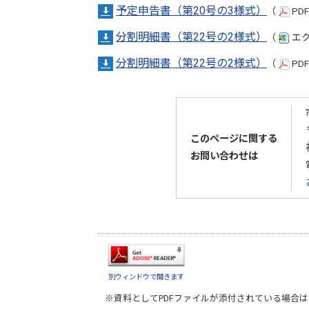
予定申告書（第20号の3様式）
（
PD
分割明細書（第22号の2様式）
（
エク
分割明細書（第22号の2様式）
（
PD
このページに関する
お問い合わせは
別ウィンドウで開きます
※資料としてPDFファイルが添付されている場合は