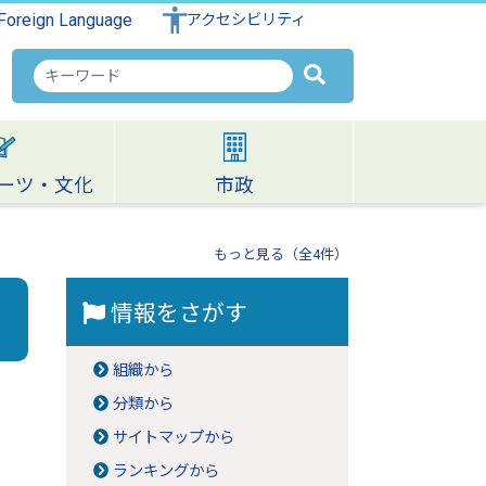
Foreign Language
アクセシビリティ
検
索
キ
ー
ワ
ーツ・文化
市政
ー
ド
もっと見る（全4件）
情報をさがす
組織から
分類から
サイトマップから
ランキングから