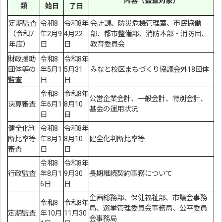
内容（監査対象）
類
始日
了日
定期監査
令和8
令和8年
会計課、防災危機管理室、市民協働
（令和7
年2月9
4月22
部、都市整備部、消防本部・消防団、
年度）
日
日
教育委員会
財政援助
令和8
令和8年
団体等の
年5月1
5月31
みなと校区まちづくり協議会外18団体
監査
日
日
令和8
令和8年
公営企業会計、一般会計、特別会計、
決算審査
年6月1
8月10
基金の運用状況
日
日
健全化判
令和8
令和8年
断比率等
年8月1
8月10
健全化判断比率等
審査
日
日
令和8
令和8年
行政監査
年8月1
9月30
長期継続契約事務について
6日
日
企画総務部、保健福祉部、市議会事務
令和8
令和8年
局、選挙管理委員会事務局、公平委員
定期監査
年10月
11月30
会事務局