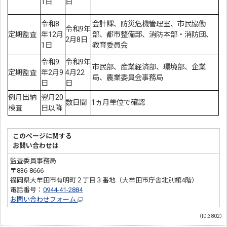
1日
日
令和8
会計課、防災危機管理室、市民協働
令和9年
定期監査
年12月
部、都市整備部、消防本部・消防団、
2月8日
1日
教育委員会
令和9
令和9年
市民部、産業経済部、環境部、企業
定期監査
年2月9
4月22
局、農業委員会事務局
日
日
例月出納
翌月20
数日間
1ヵ月単位で確認
検査
日以降
このページに関する
お問い合わせは
監査委員事務局
〒836-8666
福岡県大牟田市有明町２丁目３番地（大牟田市庁舎北別館4階）
電話番号：
0944-41-2884
お問い合わせフォーム
（ID:3802）