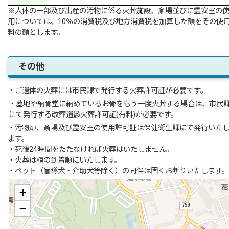
※人体の一部及び出産の汚物に係る火葬施設、斎場並びに霊安室の
用については、10％の消費税及び地方消費税を加算した額をその使
料の額とします。
その他
・ご遺体の火葬には市民課で発行する火葬許可証が必要です。
・墓地や納骨堂に納めているお骨をもう一度火葬する場合は、市民
にて発行する改葬遺骸火葬許可証(有料)が必要です。
・汚物炉、斎場及び霊安室の使用許可証は保健衛生課にて発行いた
ます。
・死後24時間をたたなければ火葬はいたしません。
・火葬は棺の到着順にいたします。
・ペット（盲導犬・介助犬等除く）の同伴は固くお断りいたします