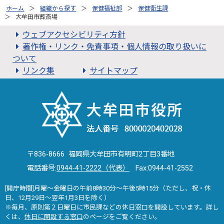
ホーム
組織から探す
保健福祉部
保健衛生課
大牟田市葬斎場
ウェブアクセシビリティ方針
著作権・リンク・免責事項・個人情報の取り扱いに
ついて
リンク集
サイトマップ
〒836-8666 福岡県大牟田市有明町2丁目3番地
電話番号:
0944-41-2222（代表）
Fax:0944-41-2552
[開庁時間]月曜～金曜日の午前8時30分～午後5時15分（ただし、祝・休
日、12月29日～翌年1月3日を除く）
※毎月、原則第２日曜日に市民課などの休日窓口を開設しています。詳し
くは、
休日に開設する窓口
のページをご覧ください。