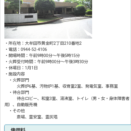
・所在地：大牟田市黄金町2丁目210番地2
・電話：0944-52-4106
・開場時間：午前9時00分～午後5時15分
・火葬受付時間：午前9時00分～午後3時30分
・休場日：1月1日
・施設内容
・火葬部門
火葬炉6基、汚物炉1基、収骨室2室、発電気室、事務室
・待合部門
待合ロビー、和室3室、湯沸室、トイレ（男・女・身体障害者
用）、自動販売機
・その他
斎場、霊安室、霊灰塔
使用料