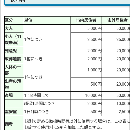
区分
単位
市内居住者
市外居住者
大人
5,000円
50,00
小人（11
1体につき
3,500円
35,00
歳未満）
死産児
2,000円
20,00
改葬遺骸
1棺につき
2,000円
20,00
人体の一
1,000円
20,00
部
1件につき
出産の汚
500円
20,00
物
斎場
1回3時間まで
10,000円
50,00
超過1時間につき
2,000円
10,00
霊安室
1日1体につき
500円
2,50
規則で定める取扱時間等以外に使用する場合は、この表
備考
規定する使用料に2割を加算した額とする。