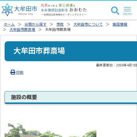
ホーム
分類から探す
市政
大牟田市について
施設情報
大牟田市葬斎場
大牟田市葬斎場
大牟田市葬斎場
最終更新日：
2020年4月1
印刷
施設の概要