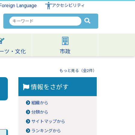
Foreign Language
アクセシビリティ
検
索
キ
ー
ワ
ーツ・文化
市政
ー
ド
もっと見る（全2件）
情報をさがす
組織から
分類から
サイトマップから
ランキングから