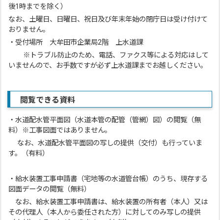
後1時までを除く）
なお、土曜日、日曜日、祝日及び年末年始の閉庁日は受け付けて
おりません。
・受付場所 大牟田市企業局2階 上水道課
※トラブル防止のため、電話、ファクス等による対応はして
いませんので、お手数ですが必ず上水道課までお越しください。
閲覧できる資料
・水道配水管平面図（水道本管の配管（管網）図）の閲覧（無
料）※工事図面ではありません。
なお、水道配水管平面図の写しの提供（交付）も行っていま
す。（有料）
・給水装置工事申請書（宅地等の水道管台帳）のうち、現存する
図面データの閲覧（無料）
なお、給水装置工事申請書は、給水装置の所有者（本人）又は
その代理人（本人から委任された方）に対してのみ写しの提供