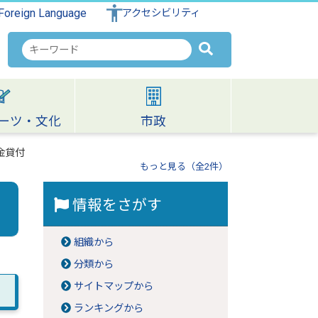
Foreign Language
アクセシビリティ
検
索
キ
ー
ワ
ーツ・文化
市政
ー
ド
金貸付
もっと見る（全2件）
情報をさがす
組織から
分類から
サイトマップから
ランキングから