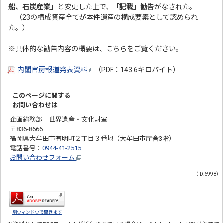
船、石炭産業」
と変更した上で、
「記載」勧告
がなされた。
（23の構成資産全てが本件遺産の構成要素として認められ
た。）
※具体的な勧告内容の概要は、こちらをご覧ください。
内閣官房報道発表資料
（PDF：143.6キロバイト）
このページに関する
お問い合わせは
企画総務部 世界遺産・文化財室
〒836-8666
福岡県大牟田市有明町２丁目３番地（大牟田市庁舎3階）
電話番号：
0944-41-2515
お問い合わせフォーム
（ID:6998）
別ウィンドウで開きます