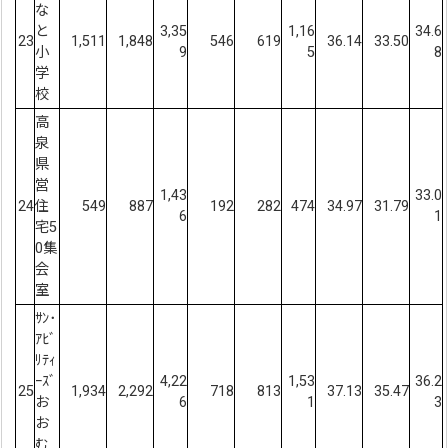
な
と
3,35
1,16
34.6
23
1,511
1,848
546
619
36.14
33.50
小
9
5
8
学
校
高
泉
県
営
1,43
33.0
24
住
549
887
192
282
474
34.97
31.79
6
1
宅5
0集
会
室
ｻﾝ･
ｱﾋﾞ
ﾘﾃｨ
ｰｽﾞ
4,22
1,53
36.2
25
1,934
2,292
718
813
37.13
35.47
お
6
1
3
お
む