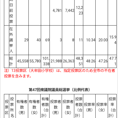
日
12,2
前
4,781
7,442
23
投
票
在
外
15.9
選
29
40
69
3
8
11
10.34
20.00
4
挙
人
総
101,
48,3
47.7
45,558
55,780
21,988
26,363
48.26
47.26
計
338
51
1
注）13投票区（大牟田小学校）は、指定投票区のため全市の不在者
投票を含みます。
第47回衆議院議員総選挙（比例代表）
投
有権
投票
投票
投
有権者
有権者
投票者
投票者
票
者数
者数
投票率
投票率
率
票
数
数
数
数
所
（合
（合
（男）
（女）
（合
区
（男）
（女）
（男）
（女）
名
計）
計）
計）