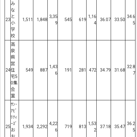
み
な
と
3,35
1,16
34.6
23
1,511
1,848
545
619
36.07
33.50
小
9
4
5
学
校
高
泉
県
営
1,43
32.8
24
住
549
887
191
281
472
34.79
31.68
6
7
宅5
0集
会
室
ｻﾝ･
ｱﾋﾞ
ﾘﾃｨ
ｰｽﾞ
4,22
1,53
36.2
25
1,934
2,292
719
813
37.18
35.47
お
6
2
5
お