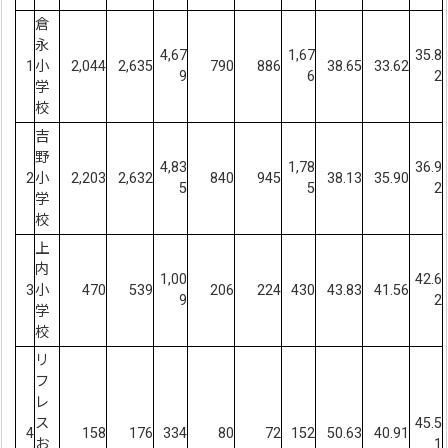
倉
永
4,67
1,67
35.8
1
小
2,044
2,635
790
886
38.65
33.62
9
6
2
学
校
吉
野
4,83
1,78
36.9
2
小
2,203
2,632
840
945
38.13
35.90
5
5
2
学
校
上
内
1,00
42.6
3
小
470
539
206
224
430
43.83
41.56
9
2
学
校
リ
フ
レ
ス
45.5
4
158
176
334
80
72
152
50.63
40.91
お
1