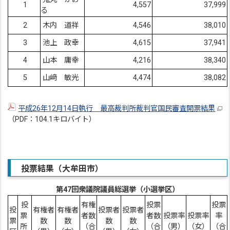
1
4,557
37,999
る
2
木内 道祥
4,546
38,010
3
池上 政幸
4,615
37,941
4
山本 庸幸
4,216
38,340
5
山﨑 敏光
4,474
38,082
平成26年12月14日執行 最高裁判所裁判官国民審査開票結果
（PDF：104.1キロバイト）
投票結果（大牟田市）
第47回衆議院議員総選挙（小選挙区）
投
有権
投票
投票
投
有権者
有権者
投票者
投票者
票
者数
者数
投票率
投票率
率
票
数
数
数
数
所
（合
（合
（男）
（女）
（合