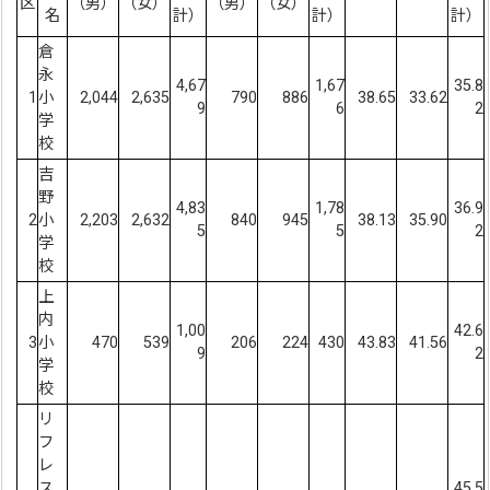
区
（男）
（女）
（男）
（女）
名
計）
計）
計）
倉
永
4,67
1,67
35.8
1
小
2,044
2,635
790
886
38.65
33.62
9
6
2
学
校
吉
野
4,83
1,78
36.9
2
小
2,203
2,632
840
945
38.13
35.90
5
5
2
学
校
上
内
1,00
42.6
3
小
470
539
206
224
430
43.83
41.56
9
2
学
校
リ
フ
レ
ス
45.5