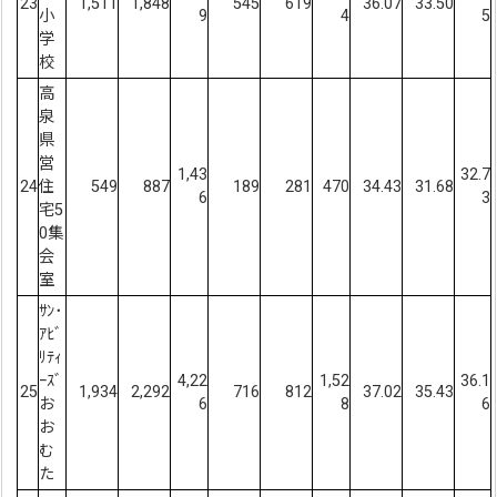
23
1,511
1,848
545
619
36.07
33.50
小
9
4
5
学
校
高
泉
県
営
1,43
32.7
24
住
549
887
189
281
470
34.43
31.68
6
3
宅5
0集
会
室
ｻﾝ･
ｱﾋﾞ
ﾘﾃｨ
ｰｽﾞ
4,22
1,52
36.1
25
1,934
2,292
716
812
37.02
35.43
お
6
8
6
お
む
た