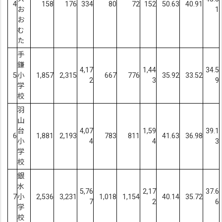
4
158
176
334
80
72
152
50.63
40.91
お
1
お
む
た
手
鎌
4,17
1,44
34.5
5
小
1,857
2,315
667
776
35.92
33.52
2
3
9
学
校
羽
山
台
4,07
1,59
39.1
6
1,881
2,193
783
811
41.63
36.98
小
4
4
3
学
校
銀
水
5,76
2,17
37.6
7
小
2,536
3,231
1,018
1,154
40.14
35.72
7
2
6
学
校