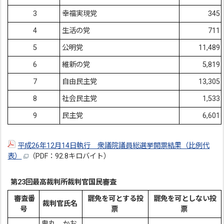
3
幸福実現党
345
4
生活の党
711
5
公明党
11,489
6
維新の党
5,819
7
自由民主党
13,305
8
社会民主党
1,533
9
民主党
6,601
平成26年12月14日執行 衆議院議員総選挙開票結果（比例代
表）
（PDF：92.8キロバイト）
第23回最高裁判所裁判官国民審査
審査番
罷免を可とする投
罷免を可としない投
裁判官氏名
号
票
票
鬼丸 かお