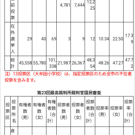
12,2
前
4,781
7,444
25
投
票
在
外
17.3
選
29
40
69
3
9
12
10.34
22.50
9
挙
人
総
101,
48,3
47.7
45,558
55,780
21,987
26,367
48.26
47.27
計
338
54
2
注）13投票区（大牟田小学校）は、指定投票区のため全市の不在者
投票を含みます。
第23回最高裁判所裁判官国民審査
投
有権
投票
投票
投
有権者
有権者
投票者
投票者
票
者数
者数
投票率
投票率
率
票
数
数
数
数
所
（合
（合
（男）
（女）
（合
区
（男）
（女）
（男）
（女）
名
計）
計）
計）
倉