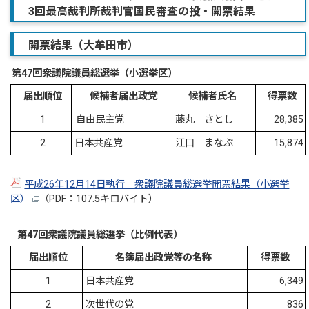
3回最高裁判所裁判官国民審査の投・開票結果
開票結果（大牟田市）
第47回衆議院議員総選挙（小選挙区）
届出順位
候補者届出政党
候補者氏名
得票数
1
自由民主党
藤丸 さとし
28,385
2
日本共産党
江口 まなぶ
15,874
平成26年12月14日執行 衆議院議員総選挙開票結果（小選挙
区）
（PDF：107.5キロバイト）
第47回衆議院議員総選挙（比例代表）
届出順位
名簿届出政党等の名称
得票数
1
日本共産党
6,349
2
次世代の党
836