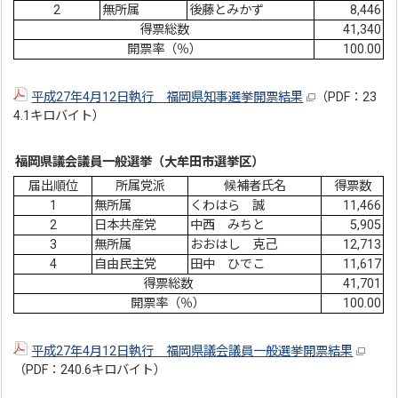
2
無所属
後藤とみかず
8,446
得票総数
41,340
開票率（％）
100.00
平成27年4月12日執行 福岡県知事選挙開票結果
（PDF：23
4.1キロバイト）
福岡県議会議員一般選挙（大牟田市選挙区）
届出順位
所属党派
候補者氏名
得票数
1
無所属
くわはら 誠
11,466
2
日本共産党
中西 みちと
5,905
3
無所属
おおはし 克己
12,713
4
自由民主党
田中 ひでこ
11,617
得票総数
41,701
開票率（％）
100.00
平成27年4月12日執行 福岡県議会議員一般選挙開票結果
（PDF：240.6キロバイト）