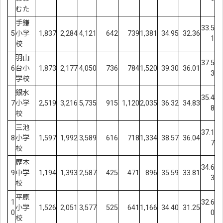
むた
手鎌
33.5
5
小学
1,837
2,284
4,121
642
739
1,381
34.95
32.36
1
校
羽山
37.5
6
台小
1,873
2,177
4,050
736
784
1,520
39.30
36.01
3
学校
銀水
35.4
7
小学
2,519
3,216
5,735
915
1,120
2,035
36.32
34.83
8
校
三池
37.1
8
小学
1,597
1,992
3,589
616
718
1,334
38.57
36.04
7
校
歴木
34.6
9
中学
1,194
1,393
2,587
425
471
896
35.59
33.81
3
校
平原
1
32.6
小学
1,526
2,051
3,577
525
641
1,166
34.40
31.25
0
0
校