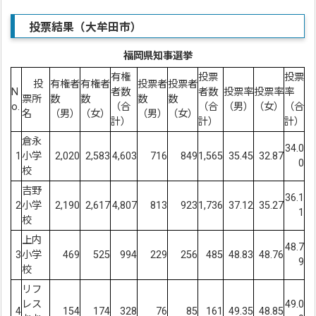
投票結果（大牟田市）
福岡県知事選挙
有権
投票
投票
投
有権者
有権者
投票者
投票者
N
者数
者数
投票率
投票率
率
票所
数
数
数
数
o.
（合
（合
（男）
（女）
（合
名
（男）
（女）
（男）
（女）
計）
計）
計）
倉永
34.0
1
小学
2,020
2,583
4,603
716
849
1,565
35.45
32.87
0
校
吉野
36.1
2
小学
2,190
2,617
4,807
813
923
1,736
37.12
35.27
1
校
上内
48.7
3
小学
469
525
994
229
256
485
48.83
48.76
9
校
リフ
レス
49.0
4
154
174
328
76
85
161
49.35
48.85