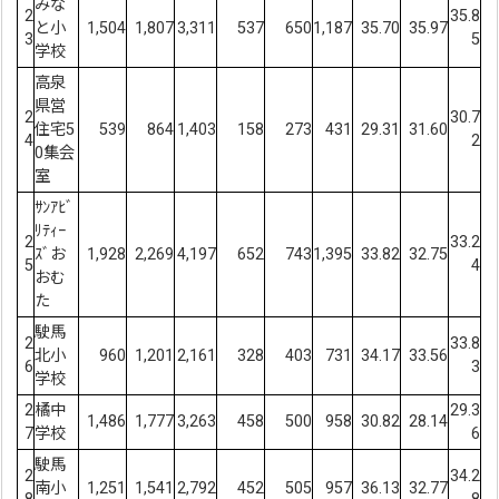
みな
2
35.8
と小
1,504
1,807
3,311
537
650
1,187
35.70
35.97
3
5
学校
高泉
県営
2
30.7
住宅5
539
864
1,403
158
273
431
29.31
31.60
4
2
0集会
室
ｻﾝｱﾋﾞ
ﾘﾃｨｰ
2
33.2
ｽﾞお
1,928
2,269
4,197
652
743
1,395
33.82
32.75
5
4
おむ
た
駛馬
2
33.8
北小
960
1,201
2,161
328
403
731
34.17
33.56
6
3
学校
2
橘中
29.3
1,486
1,777
3,263
458
500
958
30.82
28.14
7
学校
6
駛馬
2
34.2
南小
1,251
1,541
2,792
452
505
957
36.13
32.77