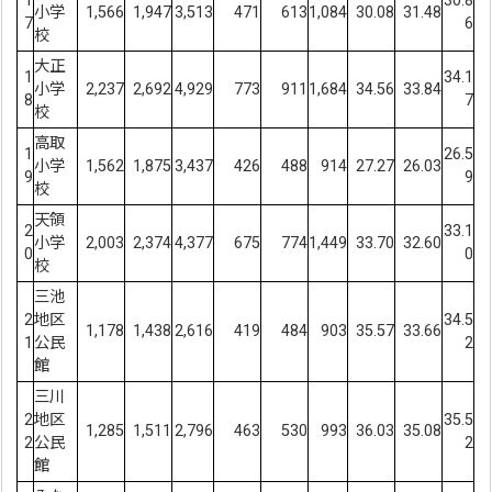
1
30.8
小学
1,566
1,947
3,513
471
613
1,084
30.08
31.48
7
6
校
大正
1
34.1
小学
2,237
2,692
4,929
773
911
1,684
34.56
33.84
8
7
校
高取
1
26.5
小学
1,562
1,875
3,437
426
488
914
27.27
26.03
9
9
校
天領
2
33.1
小学
2,003
2,374
4,377
675
774
1,449
33.70
32.60
0
0
校
三池
2
地区
34.5
1,178
1,438
2,616
419
484
903
35.57
33.66
1
公民
2
館
三川
2
地区
35.5
1,285
1,511
2,796
463
530
993
36.03
35.08
2
公民
2
館