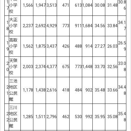
1
30.8
小学
1,566
1,947
3,513
471
613
1,084
30.08
31.48
7
6
校
大正
1
34.1
小学
2,237
2,692
4,929
773
911
1,684
34.56
33.84
8
7
校
高取
1
26.5
小学
1,562
1,875
3,437
426
488
914
27.27
26.03
9
9
校
天領
2
33.0
小学
2,003
2,374
4,377
675
773
1,448
33.70
32.56
0
8
校
三池
2
地区
34.4
1,178
1,438
2,616
418
484
902
35.48
33.66
1
公民
8
館
三川
2
地区
35.4
1,285
1,511
2,796
462
530
992
35.95
35.08
2
公民
8
館