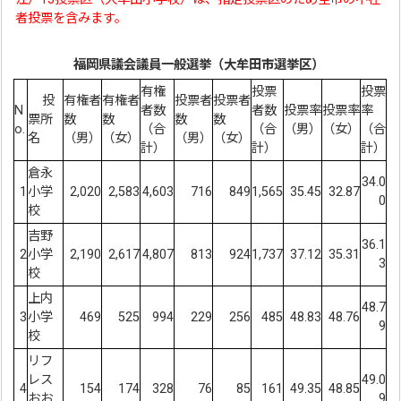
者投票を含みます。
福岡県議会議員一般選挙（大牟田市選挙区）
有権
投票
投票
投
有権者
有権者
投票者
投票者
N
者数
者数
投票率
投票率
率
票所
数
数
数
数
o.
（合
（合
（男）
（女）
（合
名
（男）
（女）
（男）
（女）
計）
計）
計）
倉永
34.0
1
小学
2,020
2,583
4,603
716
849
1,565
35.45
32.87
0
校
吉野
36.1
2
小学
2,190
2,617
4,807
813
924
1,737
37.12
35.31
3
校
上内
48.7
3
小学
469
525
994
229
256
485
48.83
48.76
9
校
リフ
レス
49.0
4
154
174
328
76
85
161
49.35
48.85
おお
9