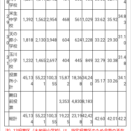
8
4
学校
米生
2
34.8
中学
1,392
1,562
2,954
468
561
1,029
33.62
35.92
9
3
校
天の
3
31.1
原小
1,818
2,130
3,948
604
624
1,228
33.22
29.30
0
0
学校
玉川
3
31.4
小学
1,232
1,465
2,697
404
445
849
32.79
30.38
1
8
校
投票
45,13
55,22
100,3
15,87
18,36
34,24
34.1
所小
35.17
33.26
4
1
55
2
8
0
2
計
期日
前投
3,353
4,830
8,183
票
45,13
55,22
100,3
19,22
23,19
42,42
総計
42.60
42.01
42.2
4
1
55
5
8
3
注）13投票区（大牟田小学校）は、指定投票区のため全市の不在