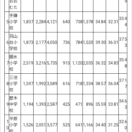
おお
9
むた
手鎌
33.4
5
小学
1,837
2,284
4,121
640
738
1,378
34.84
32.31
4
校
羽山
37.5
6
台小
1,873
2,177
4,050
736
784
1,520
39.30
36.01
3
学校
銀水
35.4
7
小学
2,519
3,216
5,735
915
1,120
2,035
36.32
34.83
8
校
三池
37.1
8
小学
1,597
1,992
3,589
616
718
1,334
38.57
36.04
7
校
歴木
34.6
9
中学
1,194
1,393
2,587
425
471
896
35.59
33.81
3
校
平原
1
32.6
小学
1,526
2,051
3,577
525
641
1,166
34.40
31.25
0
0
校