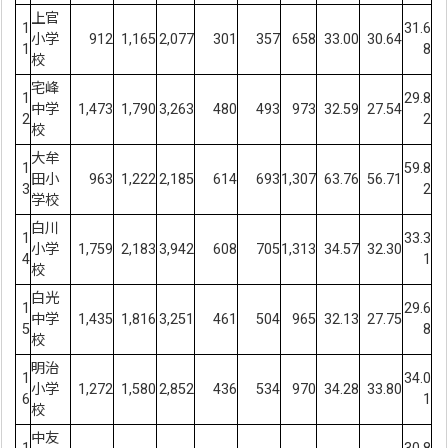
上官
1
31.6
小学
912
1,165
2,077
301
357
658
33.00
30.64
1
8
校
宅峰
1
29.8
中学
1,473
1,790
3,263
480
493
973
32.59
27.54
2
2
校
大牟
1
59.8
田小
963
1,222
2,185
614
693
1,307
63.76
56.71
3
2
学校
白川
1
33.3
小学
1,759
2,183
3,942
608
705
1,313
34.57
32.30
4
1
校
白光
1
29.6
中学
1,435
1,816
3,251
461
504
965
32.13
27.75
5
8
校
明治
1
34.0
小学
1,272
1,580
2,852
436
534
970
34.28
33.80
6
1
校
中友