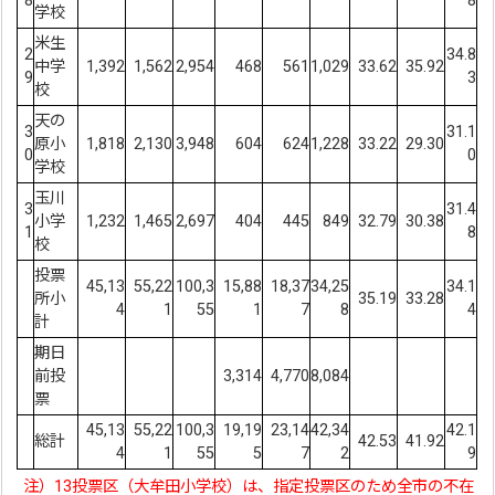
8
8
学校
米生
2
34.8
中学
1,392
1,562
2,954
468
561
1,029
33.62
35.92
9
3
校
天の
3
31.1
原小
1,818
2,130
3,948
604
624
1,228
33.22
29.30
0
0
学校
玉川
3
31.4
小学
1,232
1,465
2,697
404
445
849
32.79
30.38
1
8
校
投票
45,13
55,22
100,3
15,88
18,37
34,25
34.1
所小
35.19
33.28
4
1
55
1
7
8
4
計
期日
前投
3,314
4,770
8,084
票
45,13
55,22
100,3
19,19
23,14
42,34
42.1
総計
42.53
41.92
4
1
55
5
7
2
9
注）13投票区（大牟田小学校）は、指定投票区のため全市の不在