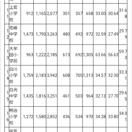
上官
1
31.6
小学
912
1,165
2,077
301
357
658
33.00
30.64
1
8
校
宅峰
1
29.7
中学
1,473
1,790
3,263
480
492
972
32.59
27.49
2
9
校
大牟
1
59.7
田小
963
1,222
2,185
613
692
1,305
63.66
56.63
3
3
学校
白川
1
33.3
小学
1,759
2,183
3,942
608
705
1,313
34.57
32.30
4
1
校
白光
1
29.6
中学
1,435
1,816
3,251
461
503
964
32.13
27.70
5
5
校
明治
1
34.0
小学
1,272
1,580
2,852
436
534
970
34.28
33.80
6
1
校
中友