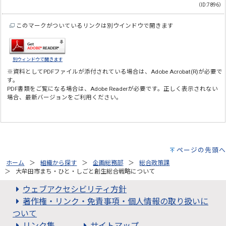
（ID:7896）
このマークがついているリンクは別ウインドウで開きます
別ウィンドウで開きます
※資料としてPDFファイルが添付されている場合は、
Adobe Acrobat(R)
が必要で
す。
PDF書類をご覧になる場合は、
Adobe Reader
が必要です。正しく表示されない
場合、最新バージョンをご利用ください。
ページの先頭へ
ホーム
組織から探す
企画総務部
総合政策課
大牟田市まち・ひと・しごと創生総合戦略について
ウェブアクセシビリティ方針
著作権・リンク・免責事項・個人情報の取り扱いに
ついて
リンク集
サイトマップ