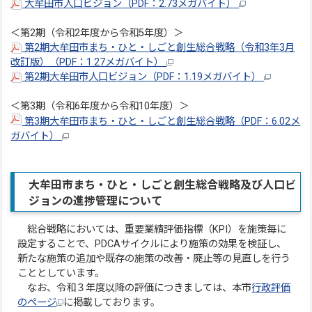
大牟田市人口ビジョン（PDF：2.73メガバイト）
＜第2期（令和2年度から令和5年度）＞
第2期大牟田市まち・ひと・しごと創生総合戦略（令和3年3月
改訂版）（PDF：1.27メガバイト）
第2期大牟田市人口ビジョン（PDF：1.19メガバイト）
＜第3期（令和6年度から令和10年度）＞
第3期大牟田市まち・ひと・しごと創生総合戦略（PDF：6.02メ
ガバイト）
大牟田市まち・ひと・しごと創生総合戦略及び人口ビ
ジョンの進捗管理について
総合戦略においては、重要業績評価指標（KPI）を施策毎に
設定することで、PDCAサイクルにより施策の効果を検証し、
新たな施策の追加や既存の施策の改善・廃止等の見直しを行う
こととしています。
なお、令和３年度以降の評価につきましては、本市
行政評価
のページ
に掲載しております。