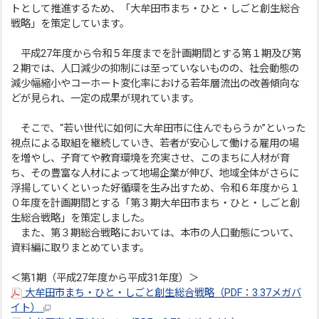
トとして推進するため、「大牟田市まち・ひと・しごと創生総合
戦略」を策定しています。
平成27年度から令和５年度までを計画期間とする第１期及び第
２期では、人口減少の抑制には至っていないものの、社会動態の
減少幅縮小やコーホート変化率における若年層流出の改善傾向な
どが見られ、一定の成果が現れています。
そこで、“若い世代に如何に大牟田市に住んでもらうか”といった
視点による取組を継続していき、若者が安心して働ける雇用の場
を増やし、子育てや教育環境を充実させ、このまちに人材が育
ち、その豊富な人材によって地場企業が伸び、地域全体がさらに
浮揚していくといった好循環を生み出すため、令和６年度から１
０年度を計画期間とする「第３期大牟田市まち・ひと・しごと創
生総合戦略」を策定しました。
また、第３期総合戦略においては、本市の人口動態について、
資料編に取りまとめています。
＜第1期（平成27年度から平成31年度）＞
大牟田市まち・ひと・しごと創生総合戦略（PDF：3.37メガバ
イト）