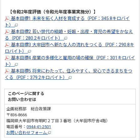
【令和2年度評価（令和元年度事業実施分）】
基本目標1 未来を拓く人材を育成する（PDF：345.8キロバイ
ト）
基本目標2 若い世代の結婚・妊娠・出産・育児の希望をかなえ
る（PDF：280.2キロバイト）
基本目標3 大牟田市へ新たな人の流れをつくる（PDF：290.8キ
ロバイト）
基本目標4 産業の多様化と雇用の場の確保（PDF：301キロバイ
ト）
基本目標5 将来にわたって、住みやすく、安心できるまちをつ
くる（PDF：379.2キロバイト）
このページに関する
お問い合わせは
企画総務部 総合政策課
〒836-8666
福岡県大牟田市有明町２丁目３番地（大牟田市庁舎4階）
電話番号：
0944-41-2501
お問い合わせフォーム