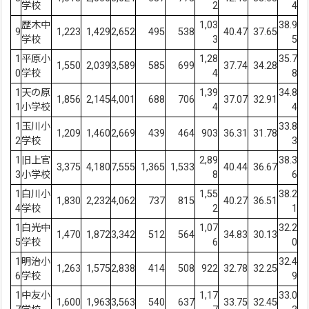
学校
2
4
歴木中
1,03
38.9
9
1,223
1,429
2,652
495
538
40.47
37.65
学校
3
5
1
平原小
1,28
35.7
1,550
2,039
3,589
585
699
37.74
34.28
0
学校
4
8
1
天の原
1,39
34.8
1,856
2,145
4,001
688
706
37.07
32.91
1
小学校
4
4
1
玉川小
33.8
1,209
1,460
2,669
439
464
903
36.31
31.78
2
学校
3
1
旧上官
2,89
38.3
3,375
4,180
7,555
1,365
1,533
40.44
36.67
3
小学校
8
6
1
白川小
1,55
38.2
1,830
2,232
4,062
737
815
40.27
36.51
4
学校
2
1
1
白光中
1,07
32.2
1,470
1,872
3,342
512
564
34.83
30.13
5
学校
6
0
1
明治小
32.4
1,263
1,575
2,838
414
508
922
32.78
32.25
6
学校
9
1
中友小
1,17
33.0
1,600
1,963
3,563
540
637
33.75
32.45