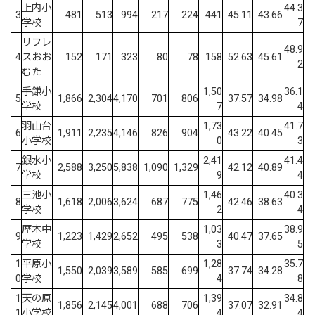
上内小
44.3
3
481
513
994
217
224
441
45.11
43.66
学校
7
リフレ
48.9
4
スおお
152
171
323
80
78
158
52.63
45.61
2
むた
手鎌小
1,50
36.1
5
1,866
2,304
4,170
701
806
37.57
34.98
学校
7
4
羽山台
1,73
41.7
6
1,911
2,235
4,146
826
904
43.22
40.45
小学校
0
3
銀水小
2,41
41.4
7
2,588
3,250
5,838
1,090
1,329
42.12
40.89
学校
9
4
三池小
1,46
40.3
8
1,618
2,006
3,624
687
775
42.46
38.63
学校
2
4
歴木中
1,03
38.9
9
1,223
1,429
2,652
495
538
40.47
37.65
学校
3
5
1
平原小
1,28
35.7
1,550
2,039
3,589
585
699
37.74
34.28
0
学校
4
8
1
天の原
1,39
34.8
1,856
2,145
4,001
688
706
37.07
32.91
1
小学校
4
4