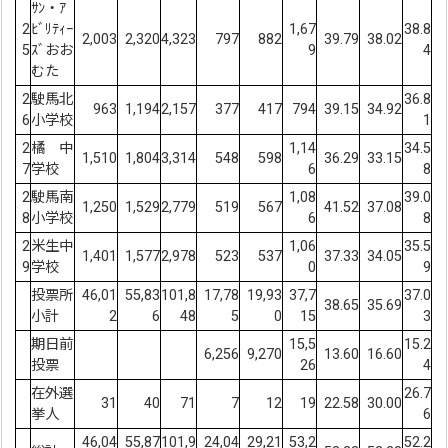
ｻﾝ・ｱ
2
ﾋﾞﾘﾃｨｰ
1,67
38.8
2,003
2,320
4,323
797
882
39.79
38.02
5
ｽﾞおお
9
4
むた
2
駛馬北
36.8
963
1,194
2,157
377
417
794
39.15
34.92
6
小学校
1
2
橘 中
1,14
34.5
1,510
1,804
3,314
548
598
36.29
33.15
7
学校
6
8
2
駛馬南
1,08
39.0
1,250
1,529
2,779
519
567
41.52
37.08
8
小学校
6
8
2
米生中
1,06
35.5
1,401
1,577
2,978
523
537
37.33
34.05
9
学校
0
9
投票所
46,01
55,83
101,8
17,78
19,93
37,7
37.0
38.65
35.69
小計
2
6
48
5
0
15
3
期日前
15,5
15.2
6,256
9,270
13.60
16.60
投票
26
4
在外選
26.7
31
40
71
7
12
19
22.58
30.00
挙人
6
46,04
55,87
101,9
24,04
29,21
53,2
52.2