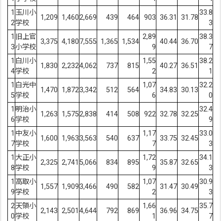
1
玉川小
33.8
1,209
1,460
2,669
439
464
903
36.31
31.78
2
学校
3
1
旧上官
2,89
38.3
3,375
4,180
7,555
1,365
1,534
40.44
36.70
3
小学校
9
7
1
白川小
1,55
38.2
1,830
2,232
4,062
737
815
40.27
36.51
4
学校
2
1
1
白光中
1,07
32.2
1,470
1,872
3,342
512
564
34.83
30.13
5
学校
6
0
1
明治小
32.4
1,263
1,575
2,838
414
508
922
32.78
32.25
6
学校
9
1
中友小
1,17
33.0
1,600
1,963
3,563
540
637
33.75
32.45
7
学校
7
3
1
大正小
1,72
34.1
2,325
2,741
5,066
834
895
35.87
32.65
8
学校
9
3
1
高取小
1,07
30.9
1,557
1,909
3,466
490
582
31.47
30.49
9
学校
2
3
2
天領小
1,66
35.7
2,143
2,501
4,644
792
869
36.96
34.75
0
学校
1
7