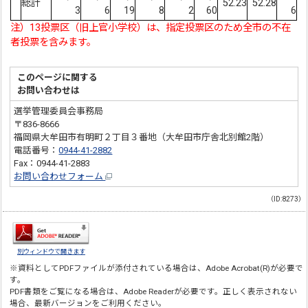
総計
52.23
52.28
3
6
19
8
2
60
6
注）13投票区（旧上官小学校）は、指定投票区のため全市の不在
者投票を含みます。
このページに関する
お問い合わせは
選挙管理委員会事務局
〒836-8666
福岡県大牟田市有明町２丁目３番地（大牟田市庁舎北別館2階）
電話番号：
0944-41-2882
Fax：0944-41-2883
お問い合わせフォーム
（ID:8273）
別ウィンドウで開きます
※資料としてPDFファイルが添付されている場合は、
Adobe Acrobat(R)
が必要で
す。
PDF書類をご覧になる場合は、
Adobe Reader
が必要です。正しく表示されない
場合、最新バージョンをご利用ください。