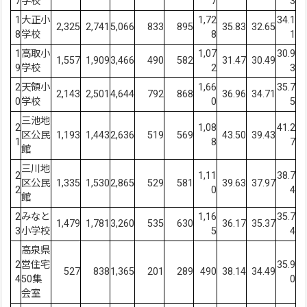
7
学校
7
3
1
大正小
1,72
34.1
2,325
2,741
5,066
833
895
35.83
32.65
8
学校
8
1
1
高取小
1,07
30.9
1,557
1,909
3,466
490
582
31.47
30.49
9
学校
2
3
2
天領小
1,66
35.7
2,143
2,501
4,644
792
868
36.96
34.71
0
学校
0
5
三池地
2
1,08
41.2
区公民
1,193
1,443
2,636
519
569
43.50
39.43
1
8
7
館
三川地
2
1,11
38.7
区公民
1,335
1,530
2,865
529
581
39.63
37.97
2
0
4
館
2
みなと
1,16
35.7
1,479
1,781
3,260
535
630
36.17
35.37
3
小学校
5
4
高泉県
2
営住宅
35.9
527
838
1,365
201
289
490
38.14
34.49
4
50集
0
会室