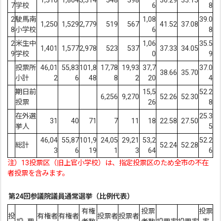
1,510
1,804
3,314
548
598
36.29
33.15
7
学校
6
8
2
駛馬南
1,08
39.0
1,250
1,529
2,779
519
567
41.52
37.08
8
小学校
6
8
2
米生中
1,06
35.5
1,401
1,577
2,978
523
537
37.33
34.05
9
学校
0
9
投票所
46,01
55,83
101,8
17,78
19,93
37,7
37.0
38.66
35.70
小計
2
6
48
8
2
20
4
期日前
15,5
52.2
6,256
9,270
52.26
52.30
投票
26
8
在外選
25.3
31
40
71
7
11
18
22.58
27.50
挙人
5
46,04
55,87
101,9
24,05
29,21
53,2
52.2
総計
52.24
52.28
3
6
19
1
3
64
6
注）13投票区（旧上官小学校）は、指定投票区のため全市の不在
者投票を含みます。
第24回参議院議員通常選挙（比例代表）
有権
投票
投票
投
有権者
有権者
投票者
投票者