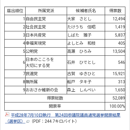
届出順位
所属党派
候補者氏名
得票数
1
自由民主党
大家 さとし
12,494
2
社会民主党
たけうち 信昭
1,419
3
日本共産党
しばた 雅子
5,837
4
幸福実現党
よしとみ 和枝
405
5
公明党
高瀬 ひろみ
13,504
日本のこころを
6
石井 ひでとし
546
大切にする党
7
民進党
古賀 ゆきひと
15,921
8
無所属
船戸 タキ子
313
9
おおさか維新の会
森上 しんぺい
1,650
得票総数
52,089
開票率
100.00%
平成28年7月10日執行 第24回参議院議員通常選挙開票結果
（選挙区）
（PDF：244.7キロバイト）