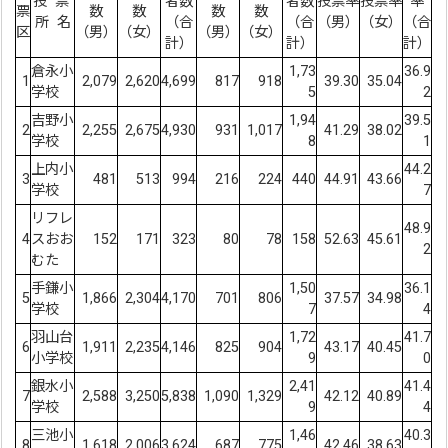
投 票
者数
者数
投票率
投票率
率
票
数
数
数
数
所 名
（合
（合
（男）
（女）
（合
区
（男）
（女）
（男）
（女）
計）
計）
計）
倉永小
1,73
36.9
1
2,079
2,620
4,699
817
918
39.30
35.04
学校
5
2
吉野小
1,94
39.5
2
2,255
2,675
4,930
931
1,017
41.29
38.02
学校
8
1
上内小
44.2
3
481
513
994
216
224
440
44.91
43.66
学校
7
リフレ
48.9
4
スおお
152
171
323
80
78
158
52.63
45.61
2
むた
手鎌小
1,50
36.1
5
1,866
2,304
4,170
701
806
37.57
34.98
学校
7
4
羽山台
1,72
41.7
6
1,911
2,235
4,146
825
904
43.17
40.45
小学校
9
0
銀水小
2,41
41.4
7
2,588
3,250
5,838
1,090
1,329
42.12
40.89
学校
9
4
三池小
1,46
40.3
8
1,618
2,006
3,624
687
775
42.46
38.63