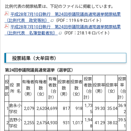
比例代表の開票結果は、下記のファイルに掲載しています。
平成28年7月10日執行 第24回参議院議員通常選挙開票結果
（比例代表 政党等別）
（PDF：119.6キロバイト）
平成28年7月10日執行 第24回参議院議員通常選挙開票結果
（比例代表 名簿登載者別）
（PDF：218.1キロバイト）
投票結果（大牟田市）
第24回参議院議員通常選挙（選挙区）
有権
投票
投票
投
有権者
有権者
投票者
投票者
投 票
者数
者数
投票率
投票率
率
票
数
数
数
数
所 名
（合
（合
（男）
（女）
（合
区
（男）
（女）
（男）
（女）
計）
計）
計）
倉永小
1,73
36.9
1
2,079
2,620
4,699
817
918
39.30
35.04
学校
5
2
吉野小
1,94
39.5
2
2,255
2,675
4,930
931
1,017
41.29
38.02
学校
8
1