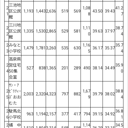
三池地
2
1,08
41.2
区公民
1,193
1,443
2,636
519
569
43.50
39.43
1
8
7
館
三川地
2
1,11
38.7
区公民
1,335
1,530
2,865
529
581
39.63
37.97
2
0
4
館
2
みなと
1,16
35.7
1,479
1,781
3,260
535
630
36.17
35.37
3
小学校
5
4
高泉県
2
営住宅
35.9
527
838
1,365
201
289
490
38.14
34.49
4
50集
0
会室
ｻﾝ・ｱ
2
ﾋﾞﾘﾃｨｰ
1,67
38.8
2,003
2,320
4,323
797
882
39.79
38.02
5
ｽﾞおお
9
4
むた
2
駛馬北
36.8
963
1,194
2,157
377
417
794
39.15
34.92
6
小学校
1
2
橘 中
1,14
34.5