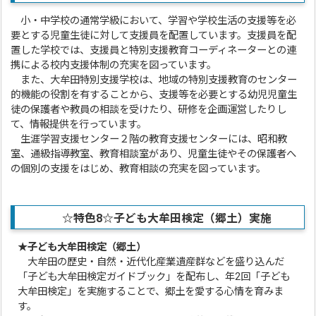
小・中学校の通常学級において、学習や学校生活の支援等を必
要とする児童生徒に対して支援員を配置しています。支援員を配
置した学校では、支援員と特別支援教育コーディネーターとの連
携による校内支援体制の充実を図っています。
また、大牟田特別支援学校は、地域の特別支援教育のセンター
的機能の役割を有することから、支援等を必要とする幼児児童生
徒の保護者や教員の相談を受けたり、研修を企画運営したりし
て、情報提供を行っています。
生涯学習支援センター２階の教育支援センターには、昭和教
室、通級指導教室、教育相談室があり、児童生徒やその保護者へ
の個別の支援をはじめ、教育相談の充実を図っています。
☆特色8☆
子ども大牟田検定（郷土）実施
★子ども大牟田検定（郷土）
大牟田の歴史・自然・近代化産業遺産群などを盛り込んだ
「子ども大牟田検定ガイドブック」を配布し、年2回「子ども
大牟田検定」を実施することで、郷土を愛する心情を育みま
す。