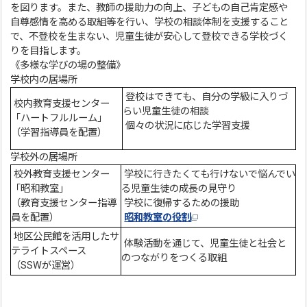
を図ります。また、教師の援助力の向上、子どもの自己肯定感や
自尊感情を高める取組等を行い、学校の相談体制を支援すること
で、不登校を生まない、児童生徒が安心して登校できる学校づく
りを目指します。
《多様な学びの場の整備》
学校内の居場所
登校はできても、自分の学級に入りづ
校内教育支援センター
らい児童生徒の相談
「ハートフルルーム」
個々の状況に応じた学習支援
（学習指導員を配置）
学校外の居場所
校外教育支援センター
学校に行きたくても行けないで悩んでい
「昭和教室」
る児童生徒の成長の見守り
（教育支援センター指導
学校に復帰するための援助
員を配置）
昭和教室の役割
地区公民館を活用したサ
体験活動を通じて、児童生徒と社会と
テライトスペース
のつながりをつくる取組
（SSWが運営）