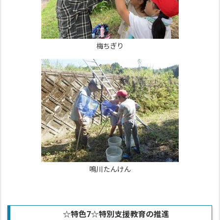
梅ちぎり
鳴川たんけん
☆特色7
☆
特別支援教育の推進