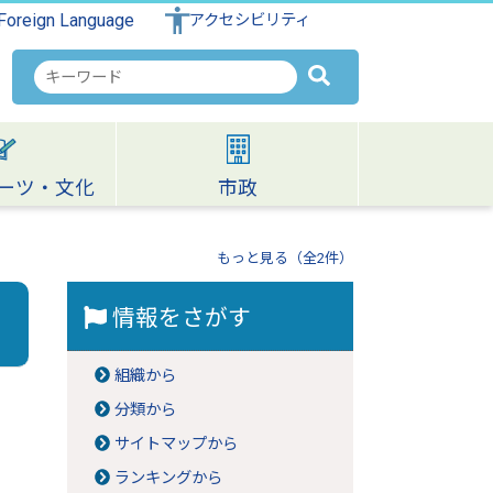
Foreign Language
アクセシビリティ
検
索
キ
ー
ワ
ーツ・文化
市政
ー
ド
もっと見る（全2件）
情報をさがす
組織から
分類から
サイトマップから
ランキングから