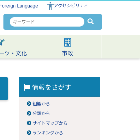
Foreign Language
アクセシビリティ
検
索
キ
ー
ワ
ーツ・文化
市政
ー
ド
情報をさがす
組織から
分類から
サイトマップから
ランキングから