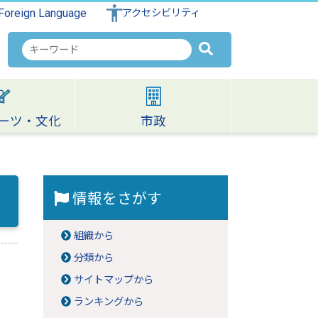
Foreign Language
アクセシビリティ
検
索
キ
ー
ワ
ーツ・文化
市政
ー
ド
情報をさがす
組織から
分類から
サイトマップから
ランキングから