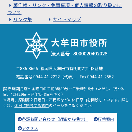
著作権・リンク・免責事項・個人情報の取り扱いに
ついて
リンク集
サイトマップ
〒836-8666 福岡県大牟田市有明町2丁目3番地
電話番号:
0944-41-2222（代表）
Fax:0944-41-2552
[開庁時間]月曜～金曜日の午前8時30分～午後5時15分（ただし、祝・休
日、12月29日～翌年1月3日を除く）
※毎月、原則第２日曜日に市民課などの休日窓口を開設しています。詳し
くは、
休日に開設する窓口
のページをご覧ください。
各課お問い合わせ（組織から探す）
庁舎案内
アクセス