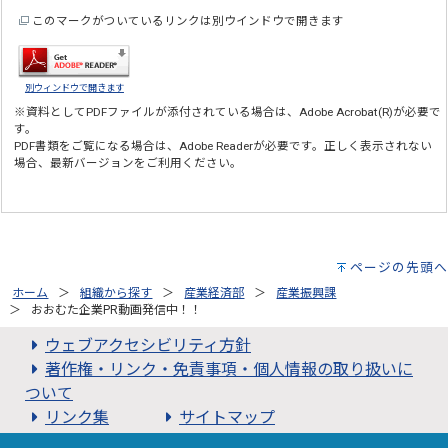
このマークがついているリンクは別ウインドウで開きます
別ウィンドウで開きます
※資料としてPDFファイルが添付されている場合は、
Adobe Acrobat(R)
が必要で
す。
PDF書類をご覧になる場合は、
Adobe Reader
が必要です。正しく表示されない
場合、最新バージョンをご利用ください。
ページの先頭へ
ホーム
組織から探す
産業経済部
産業振興課
おおむた企業PR動画発信中！！
ウェブアクセシビリティ方針
著作権・リンク・免責事項・個人情報の取り扱いに
ついて
リンク集
サイトマップ