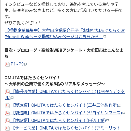
インタビューなどを掲載しており、進路を考えている生徒や学
生、保護者のみなさまなど、多くの方にご活用いただける一冊で
す。
ぜひご覧ください！
【掲載企業募集中】大牟田企業紹介冊子『おおむたDEはたらく選
択navi』Webページ掲載申込みページはこちらから！
目次・プロローグ・高校生WEBアンケート・大牟田市はこんなま
ち
P1~P9
OMUTAではたらくセンパイ！
～大牟田の企業で働く先輩8名のリアルなメッセージ～
【情報通信業】OMUTAではたらくセンパイ！(TOPPANデジタ
ル)
【製造業】OMUTAではたらくセンパイ！(三井三池製作所)
【製造業】OMUTAではたらくセンパイ！(ヤヨイサンフーズ)
【建設業】OMUTAではたらくセンパイ！(田辺工業)
【サービス業】OMUTAではたらくセンパイ！(アミーリット