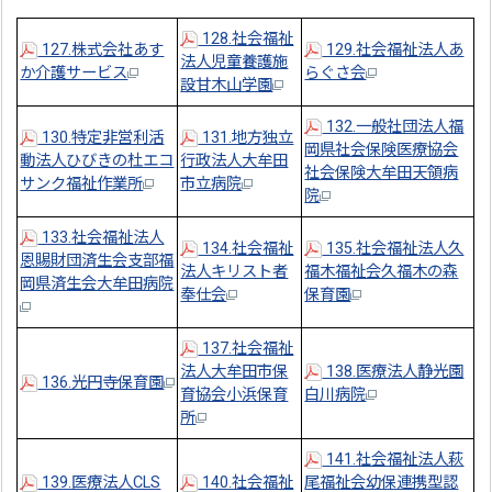
128.社会福祉
127.株式会社あす
129.社会福祉法人あ
法人児童養護施
か介護サービス
らぐさ会
設甘木山学園
132.一般社団法人福
130.特定非営利活
131.地方独立
岡県社会保険医療協会
動法人ひびきの杜エコ
行政法人大牟田
社会保険大牟田天領病
サンク福祉作業所
市立病院
院
133.社会福祉法人
134.社会福祉
135.社会福祉法人久
恩賜財団済生会支部福
法人キリスト者
福木福祉会久福木の森
岡県済生会大牟田病院
奉仕会
保育園
137.社会福祉
法人大牟田市保
138.医療法人静光園
136.光円寺保育園
育協会小浜保育
白川病院
所
141.社会福祉法人萩
139.医療法人CLS
140.社会福祉
尾福祉会幼保連携型認