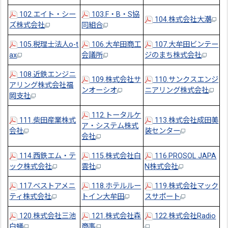
102.エイト・シー
103.F・B・S協
104.株式会社大潮
ズ株式会社
同組合
105.税理士法人o-t
106.大牟田商工
107.大牟田ビンテー
ax
会議所
ジのまち株式会社
108.近鉄エンジニ
109.株式会社サ
110.サンクスエンジ
アリング株式会社福
ンオーシオ
ニアリング株式会社
岡支社
112.トータルケ
111.柴田産業株式
113.株式会社成田美
ア・システム株式
会社
装センター
会社
114.西鉄エム・テ
115.株式会社白
116.PROSOL JAPA
ック株式会社
雲社
N株式会社
117.ベストアメニ
118.ホテルルー
119.株式会社マック
ティ株式会社
トイン大牟田
スサポート
120.株式会社三池
121.株式会社森
122.株式会社Radio
白蟻
商事