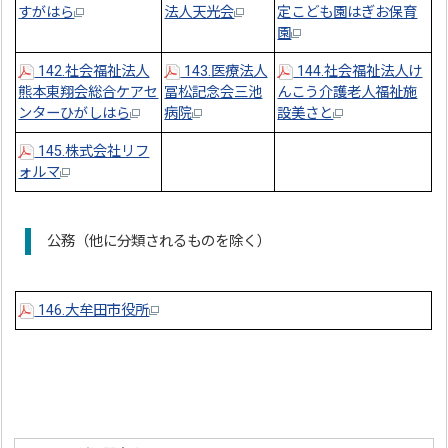
すがはら
法人天光会
定こども園はぎお保育
園
142.社会福祉法人
143.医療法人
144.社会福祉法人け
熊本東翔会総合ケアセ
冨松記念会三池
んこう介護老人福祉施
ンターひがしはら
病院
設美さと
145.株式会社リフ
ォルマ
公務（他に分類されるものを除く）
146.大牟田市役所