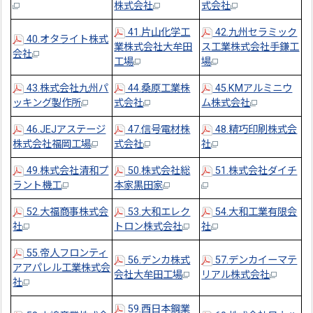
株式会社
式会社
41.片山化学工
42.九州セラミック
40.オタライト株式
業株式会社大牟田
ス工業株式会社手鎌工
会社
工場
場
43.株式会社九州パ
44.桑原工業株
45.KMアルミニウ
ッキング製作所
式会社
ム株式会社
46.JEJアステージ
47.信号電材株
48.精巧印刷株式会
株式会社福岡工場
式会社
社
49.株式会社清和プ
50.株式会社総
51.株式会社ダイチ
ラント機工
本家黒田家
52.大福商事株式会
53.大和エレク
54.大和工業有限会
社
トロン株式会社
社
55.帝人フロンティ
56.デンカ株式
57.デンカイーマテ
アアパレル工業株式会
会社大牟田工場
リアル株式会社
社
59.西日本鋼業