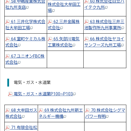
58.中嶋産業株式会
60.株式会社日立ハ
株式会社大牟田工
社九州支店
イテク九州
場
61.三井化学株式会
62.三井金属株
63.株式会社三井三
社大牟田工場
式会社
池製作所九州事業所
64.室町ケミカル株
65.矢部川電気
66.株式会社ヤヨイ
式会社
工業株式会社
サンフーズ九州工場
67.ユニオンFBC株
式会社
電気・ガス・水道業
電気・ガス・水道業P100~P103
68.大牟田ガス
69.株式会社九州新エ
70.株式会社シグマ
株式会社
ネルギー機構
パワー有明
71.有限会社松