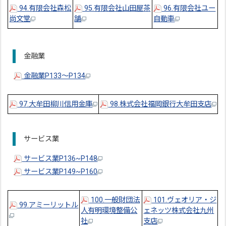
94.有限会社森松
95.有限会社山田屋茶
96.有限会社ユー
尚文堂
舗
自動車
金融業
金融業P133～P134
97.大牟田柳川信用金庫
98.株式会社福岡銀行大牟田支店
サービス業
サービス業P136~P148
サービス業P149~P160
100.一般財団法
101.ヴェオリア・ジ
99.アミーリットル
人有明環境整備公
ェネッツ株式会社九州
社
支店