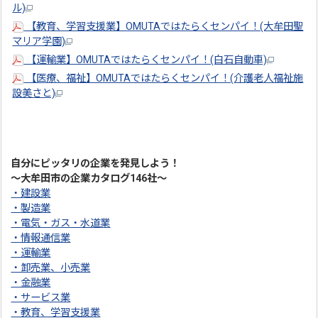
ル)
【教育、学習支援業】OMUTAではたらくセンパイ！(大牟田聖
マリア学園)
【運輸業】OMUTAではたらくセンパイ！(白石自動車)
【医療、福祉】OMUTAではたらくセンパイ！(介護老人福祉施
設美さと)
自分にピッタリの企業を発見しよう！
～大牟田市の企業カタログ146社～
・建設業
・製造業
・電気・ガス・水道業
・情報通信業
・運輸業
・卸売業、小売業
・金融業
・サービス業
・教育、学習支援業