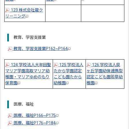
123.株式会社龍ク
リーニング
教育、学習支援業
教育、学習支援業P162~P164
124.学校法人大牟田聖
125.学校法人
126.学校法人泉
マリア学園高取マリア幼
たから学園認定
ヶ丘学園幼保連携型
稚園・マリアゆめのもり
こども園たから
認定こども園若草幼
保育園
幼稚園
稚園
医療、福祉
医療、福祉P166~P175
医療、福祉P176~P184