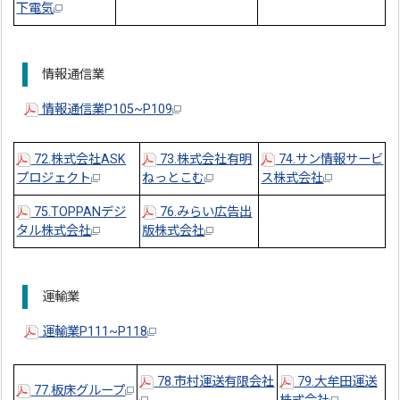
下電気
情報通信業
情報通信業P105~P109
72.株式会社ASK
73.株式会社有明
74.サン情報サービ
プロジェクト
ねっとこむ
ス株式会社
75.TOPPANデジ
76.みらい広告出
タル株式会社
版株式会社
運輸業
運輸業P111~P118
78.市村運送有限会社
79.大牟田運送
77.板床グループ