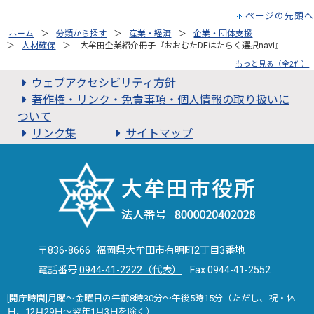
ページの先頭へ
ホーム
分類から探す
産業・経済
企業・団体支援
人材確保
大牟田企業紹介冊子『おおむたDEはたらく選択navi』
もっと見る（全2件）
ウェブアクセシビリティ方針
著作権・リンク・免責事項・個人情報の取り扱いに
ついて
リンク集
サイトマップ
〒836-8666 福岡県大牟田市有明町2丁目3番地
電話番号:
0944-41-2222（代表）
Fax:0944-41-2552
[開庁時間]月曜～金曜日の午前8時30分～午後5時15分（ただし、祝・休
日、12月29日～翌年1月3日を除く）