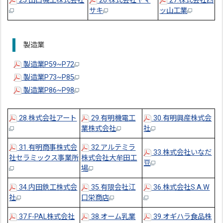
25.山口機工株式会社
26.株式会社ヤマ
27.株式会社四
サキ
ッ山工業
製造業
製造業P59~P72
製造業P73~P85
製造業P86~P98
28.株式会社アート
29.有明機電工
30.有明興産株式会
業株式会社
社
31.有明商事株式会
32.アルテミラ
33.株式会社いなだ
社セラミックス事業所
株式会社大牟田工
豆
場
34.内田鉄工株式会
35.有限会社江
36.株式会社S.A.W
社
口栄商店
37.F-PAL株式会社
38.オーム乳業
39.オギハラ食品株