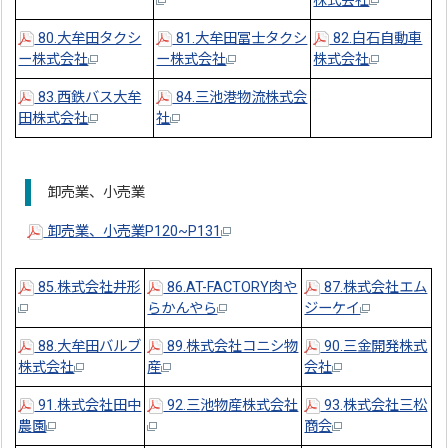
株式会社
80.大牟田タクシ
81.大牟田冨士タクシ
82.白石自動車
ー株式会社
ー株式会社
株式会社
83.西鉄バス大牟
84.三池港物流株式会
田株式会社
社
卸売業、小売業
卸売業、小売業P120~P131
85.株式会社井形
86.AT-FACTORY肉や
87.株式会社エム
らかんやら
ジーケイ
88.大牟田バルブ
89.株式会社コニシ物
90.三金開発株式
株式会社
産
会社
91.株式会社田中
92.三池物産株式会社
93.株式会社三松
農園
商会