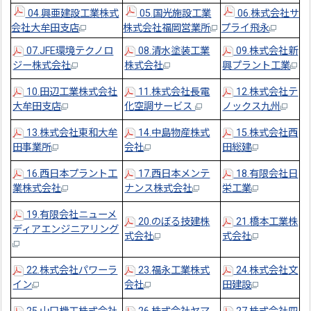
04.興亜建設工業株式
05.国光施設工業
06.株式会社サ
会社大牟田支店
株式会社福岡営業所
プライ飛永
07.JFE環境テクノロ
08.清水塗装工業
09.株式会社新
ジー株式会社
株式会社
興プラント工業
10.田辺工業株式会社
11.株式会社長電
12.株式会社テ
大牟田支店
化空調サービス
ノックス九州
13.株式会社東和大牟
14.中島物産株式
15.株式会社西
田事業所
会社
田総建
16.西日本プラント工
17.西日本メンテ
18.有限会社日
業株式会社
ナンス株式会社
栄工業
19.有限会社ニューメ
20.のぼる技建株
21.橋本工業株
ディアエンジニアリング
式会社
式会社
22.株式会社パワーラ
23.福永工業株式
24.株式会社文
イン
会社
田建設