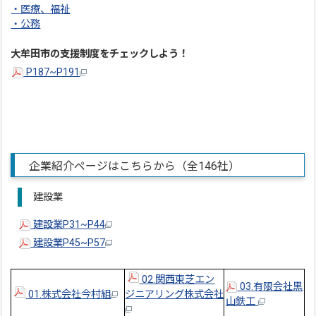
・医療、福祉
・公務
大牟田市の支援制度をチェックしよう！
P187~P191
企業紹介ページはこちらから（全146社）
建設業
建設業P31~P44
建設業P45~P57
02.関西東芝エン
03.有限会社黒
01.株式会社今村組
ジニアリング株式会社
山鉄工