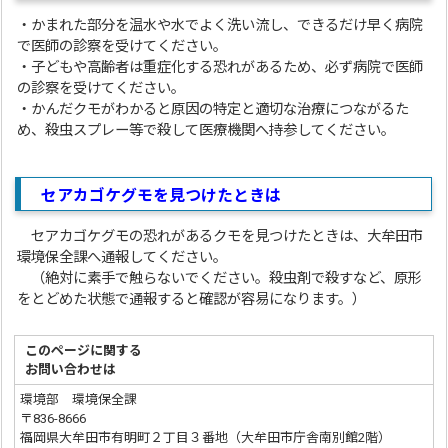
・かまれた部分を温水や水でよく洗い流し、できるだけ早く病院
で医師の診察を受けてください。
・子どもや高齢者は重症化する恐れがあるため、必ず病院で医師
の診察を受けてください。
・かんだクモがわかると原因の特定と適切な治療につながるた
め、殺虫スプレー等で殺して医療機関へ持参してください。
セアカゴケグモを見つけたときは
セアカゴケグモの恐れがあるクモを見つけたときは、大牟田市
環境保全課へ通報してください。
（絶対に素手で触らないでください。殺虫剤で殺すなど、原形
をとどめた状態で通報すると確認が容易になります。）
このページに関する
お問い合わせは
環境部 環境保全課
〒836-8666
福岡県大牟田市有明町２丁目３番地（大牟田市庁舎南別館2階）