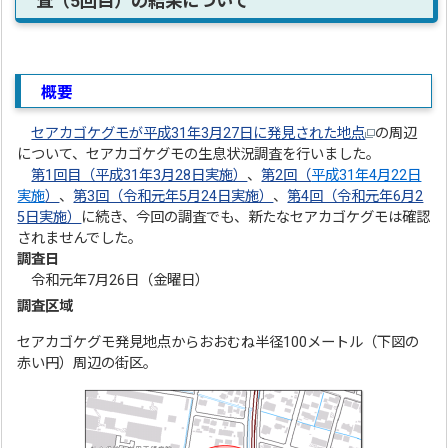
査（5回目）の結果について
概要
セアカゴケグモが平成31年3月27日に発見された地点
の周辺
について、セアカゴケグモの生息状況調査を行いました。
第1回目（平成31年3月28日実施）
、
第2回（
平成31年4月22日
実施
）
、
第3回（令和元年5月24日実施）
、
第4回（令和元年6月2
5日実施）
に続き、今回の調査でも、新たなセアカゴケグモは確認
されませんでした。
調査日
令和元年7月26日（金曜日）
調査区域
セアカゴケグモ発見地点からおおむね半径100メートル（下図の
赤い円）周辺の街区。