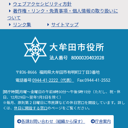
ウェブアクセシビリティ方針
著作権・リンク・免責事項・個人情報の取り扱いに
ついて
リンク集
サイトマップ
〒836-8666 福岡県大牟田市有明町2丁目3番地
電話番号:
0944-41-2222（代表）
Fax:0944-41-2552
[開庁時間]月曜～金曜日の午前8時30分～午後5時15分（ただし、祝・休
日、12月29日～翌年1月3日を除く）
※毎月、原則第２日曜日に市民課などの休日窓口を開設しています。詳し
くは、
休日に開設する窓口
のページをご覧ください。
各課お問い合わせ（組織から探す）
庁舎案内