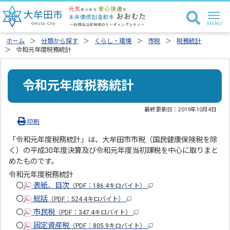
ホーム
分類から探す
くらし・環境
市税
税務統計
令和元年度税務統計
令和元年度税務統計
最終更新日：
2019年10月4日
印刷
「令和元年度税務統計」は、大牟田市市税（国民健康保険税を除
く）の平成30年度決算及び令和元年度当初課税を中心に取りまと
めたものです。
令和元年度税務統計
〇
表紙、目次
（PDF：186.4キロバイト）
〇
総括
（PDF：524.4キロバイト）
〇
市民税
（PDF：347.4キロバイト）
〇
固定資産税
（PDF：805.9キロバイト）