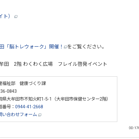
バイト）
田「脳トレウォーク」開催！
をご覧ください。
大牟田 2階 わくわく広場 フレイル啓発イベント
健福祉部 健康づくり課
36-0843
岡県大牟田市不知火町1-5-1（大牟田市保健センター2階）
話番号：
0944-41-2668
問い合わせフォーム
（ID:17