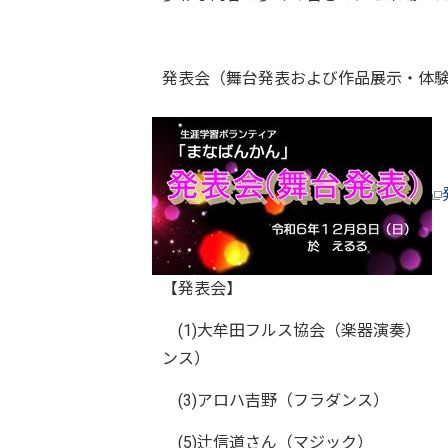
発表会（舞台発表および作品展示・体
【発表会】
(1)大牟田フルス協会（楽器
ンス）
(3)アロハ吉野（フラダン
(5)辻信道さん（マジック