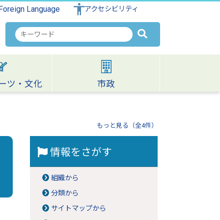
Foreign Language
アクセシビリティ
検
索
キ
ー
ワ
ーツ・文化
市政
ー
ド
もっと見る（全4件）
情報をさがす
組織から
分類から
サイトマップから