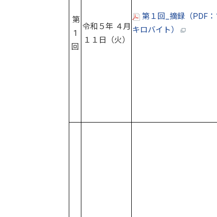
第１回_摘録（PDF：10
第
令和５年 ４月
キロバイト）
1
１１日（火）
回