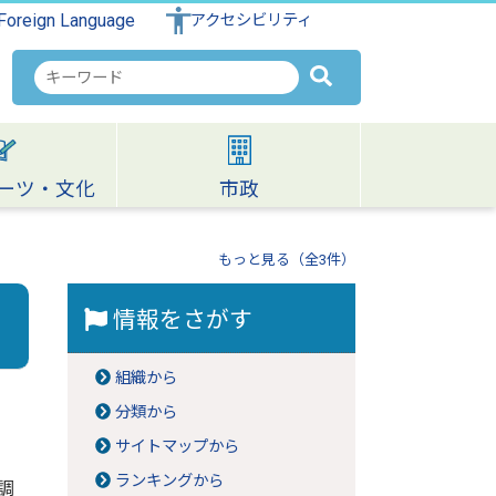
Foreign Language
アクセシビリティ
検
索
キ
ー
ワ
ーツ・文化
市政
ー
ド
もっと見る（全3件）
情報をさがす
組織から
分類から
サイトマップから
ランキングから
調