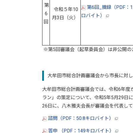
第
第6回_摘録（PDF：1
令和５年10
6
ロバイト）
月3日（火）
回
※第5回審議会（起草委員会）は非公開の
大牟田市総合計画審議会から市長に対し
大牟田市総合計画審議会では、令和6年度
ラン」の策定について、令和5年5月29日
26日に、八木雅夫会長が審議会を代表し
諮問（PDF：50.8キロバイト）
答申 （PDF：149キロバイト）