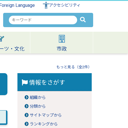
Foreign Language
アクセシビリティ
検
索
キ
ー
ワ
ーツ・文化
市政
ー
ド
もっと見る（全2件）
情報をさがす
組織から
分類から
サイトマップから
ランキングから