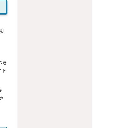
期
つき
イト
ま
算