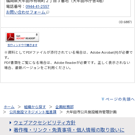
福岡県大牟田市有明町２丁目３番地（大牟田市庁舎4階）
電話番号：
0944-41-2557
お問い合わせフォーム
（ID:6887）
別ウィンドウで開きます
※資料としてPDFファイルが添付されている場合は、
Adobe Acrobat(R)
が必要で
す。
PDF書類をご覧になる場合は、
Adobe Reader
が必要です。正しく表示されない
場合、最新バージョンをご利用ください。
ページの先頭へ
ホーム
組織から探す
企画総務部
公共施設マネジメント推進課
大牟田市公共施設維持管理計画
ウェブアクセシビリティ方針
著作権・リンク・免責事項・個人情報の取り扱いに