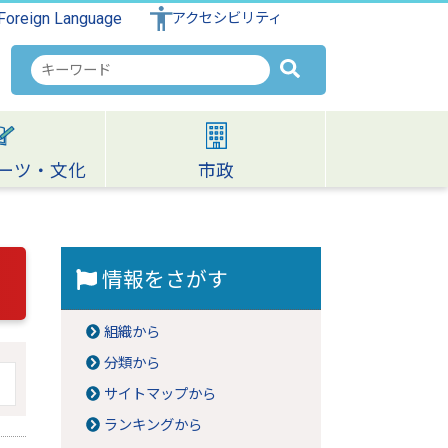
Foreign Language
アクセシビリティ
検
索
キ
ー
ワ
ーツ・文化
市政
ー
ド
情報をさがす
組織から
分類から
サイトマップから
ランキングから