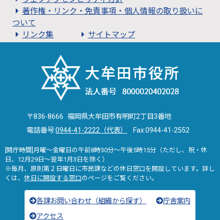
著作権・リンク・免責事項・個人情報の取り扱いに
ついて
リンク集
サイトマップ
〒836-8666 福岡県大牟田市有明町2丁目3番地
電話番号:
0944-41-2222（代表）
Fax:0944-41-2552
[開庁時間]月曜～金曜日の午前8時30分～午後5時15分（ただし、祝・休
日、12月29日～翌年1月3日を除く）
※毎月、原則第２日曜日に市民課などの休日窓口を開設しています。詳し
くは、
休日に開設する窓口
のページをご覧ください。
各課お問い合わせ（組織から探す）
庁舎案内
アクセス