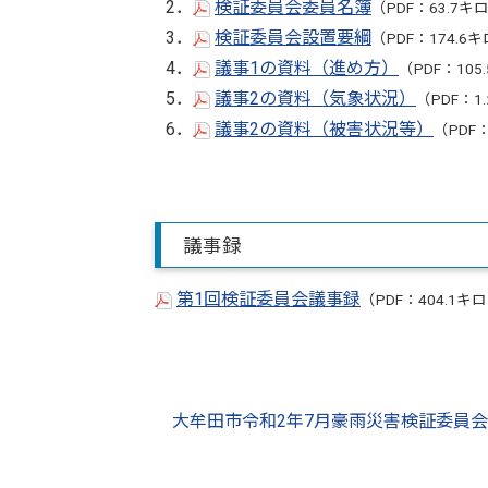
2．
検証委員会委員名簿
（PDF：63.7
3．
検証委員会設置要綱
（PDF：174.
4．
議事1の資料（進め方）
（PDF：10
5．
議事2の資料（気象状況）
（PDF：1
6．
議事2の資料（被害状況等）
（PDF
議事録
第1回検証委員会議事録
（PDF：404.1
大牟田市令和2年7月豪雨災害検証委員