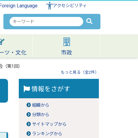
Foreign Language
アクセシビリティ
検
索
キ
ー
ワ
ーツ・文化
市政
ー
ド
会（第1回）
もっと見る（全2件）
情報をさがす
組織から
分類から
サイトマップから
ランキングから