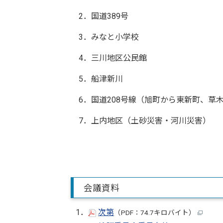
2．国道389号
3．みなと小学校
4．三川地区公民館
5．船津新川
6．国道208号線（旭町から東新町、草
7．上内地区（土砂災害・河川災害）
会議資料
1．
次第
（PDF：74.7キロバイト）