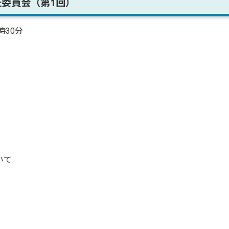
証委員会（第1回）
時30分
いて