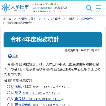
ホーム
分類から探す
くらし・環境
市税
税務統計
令和4年度税務統計
令和4年度税務統計
最終更新日：
2022年10月31日
印刷
「令和4年度税務統計」は、大牟田市市税（国民健康保険税を除
く）の令和3年度決算及び令和4年度当初課税を中心に取りまとめ
たものです。
令和4年度税務統計
〇
表紙・目次
（PDF：156.9キロバイト）
〇
総括
（PDF：618.3キロバイト）
〇
市民税
（PDF：425.9キロバイト）
〇
固定資産税
（PDF：779.8キロバイト）