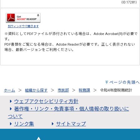
（ID:17281）
別ウィンドウで開きます
※資料としてPDFファイルが添付されている場合は、
Adobe Acrobat(R)
が必要で
す。
PDF書類をご覧になる場合は、
Adobe Reader
が必要です。正しく表示されない
場合、最新バージョンをご利用ください。
ページの先頭へ
ホーム
組織から探す
市民部
税務課
令和4年度税務統計
ウェブアクセシビリティ方針
著作権・リンク・免責事項・個人情報の取り扱いに
ついて
リンク集
サイトマップ