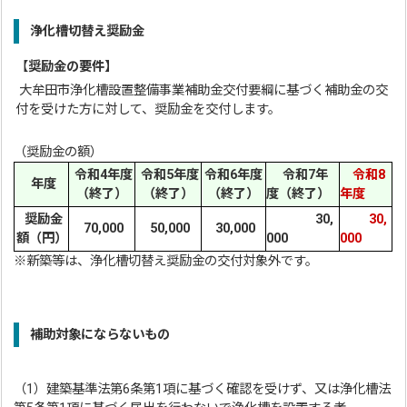
浄化槽切替え奨励金
【
奨励金の要件】
大牟田市浄化槽設置整備事業補助金交付要綱に基づく補助金の交
付を受けた方に対して、奨励金を交付します。
（奨励金の額）
令和4年度
令和5年度
令和6年度
令和7年
令和8
年度
（終了）
（終了）
（終了）
度（終了）
年度
奨励金
30,
30,
70,000
50,000
30,000
額（円）
000
000
※新築等は、浄化槽切替え奨励金の交付対象外です。
補助対象にならないもの
（1）建築基準法第6条第1項に基づく確認を受けず、又は浄化槽法