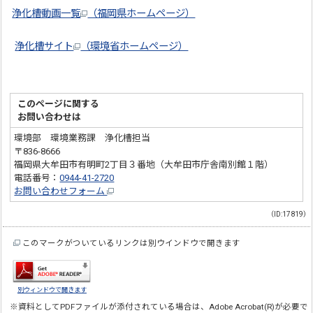
浄化槽動画一覧
（福岡県ホームページ）
浄化槽サイト
（環境省ホームページ）
このページに関する
お問い合わせは
環境部 環境業務課 浄化槽担当
〒836-8666
福岡県大牟田市有明町2丁目３番地（大牟田市庁舎南別館１階）
電話番号：
0944-41-2720
お問い合わせフォーム
（ID:17819）
このマークがついているリンクは別ウインドウで開きます
別ウィンドウで開きます
※資料としてPDFファイルが添付されている場合は、
Adobe Acrobat(R)
が必要で