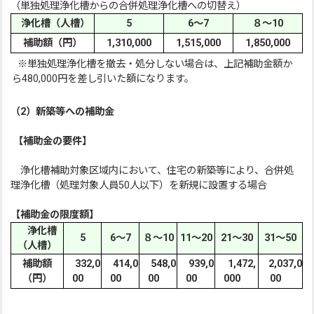
（単独処理浄化槽からの合併処理浄化槽への切替え）
浄化槽（人槽）
5
6～7
８～10
補助額（円）
1,310,000
1,515,000
1,850,000
※単独処理浄化槽を撤去・処分しない場合は、上記補助金額か
ら480,000円を差し引いた額になります。
（2）新築等への補助金
【補助金の要件】
浄化槽補助対象区域内において、住宅の新築等により、合併処
理浄化槽（処理対象人員50人以下）を新規に設置する場合
【補助金の限度額】
浄化槽
5
6～7
８～10
11～20
21～30
31～50
（人槽）
補助額
332,0
414,0
548,0
939,0
1,472,
2,037,0
（円）
00
00
00
00
000
00