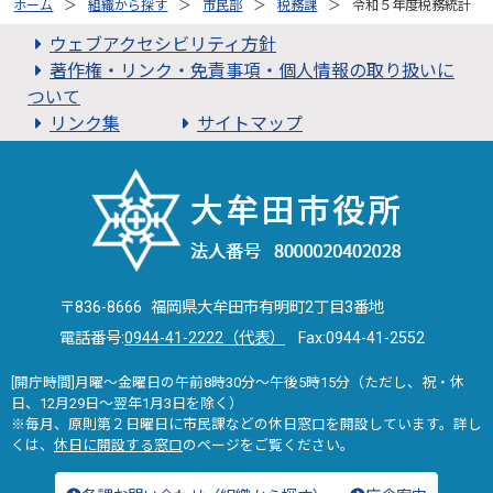
ホーム
組織から探す
市民部
税務課
令和５年度税務統計
ウェブアクセシビリティ方針
著作権・リンク・免責事項・個人情報の取り扱いに
ついて
リンク集
サイトマップ
〒836-8666 福岡県大牟田市有明町2丁目3番地
電話番号:
0944-41-2222（代表）
Fax:0944-41-2552
[開庁時間]月曜～金曜日の午前8時30分～午後5時15分（ただし、祝・休
日、12月29日～翌年1月3日を除く）
※毎月、原則第２日曜日に市民課などの休日窓口を開設しています。詳し
くは、
休日に開設する窓口
のページをご覧ください。