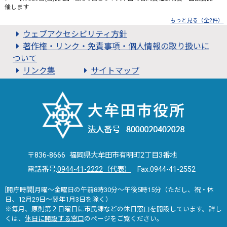
催します
もっと見る（全2件）
ウェブアクセシビリティ方針
著作権・リンク・免責事項・個人情報の取り扱いに
ついて
リンク集
サイトマップ
〒836-8666 福岡県大牟田市有明町2丁目3番地
電話番号:
0944-41-2222（代表）
Fax:0944-41-2552
[開庁時間]月曜～金曜日の午前8時30分～午後5時15分（ただし、祝・休
日、12月29日～翌年1月3日を除く）
※毎月、原則第２日曜日に市民課などの休日窓口を開設しています。詳し
くは、
休日に開設する窓口
のページをご覧ください。