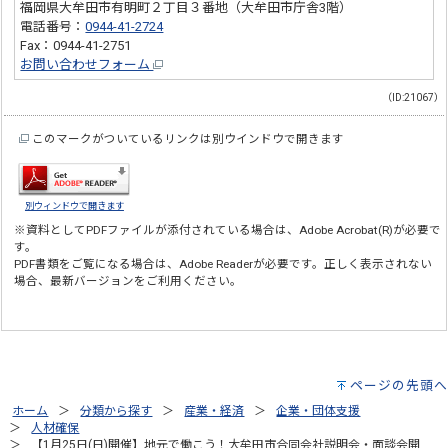
福岡県大牟田市有明町２丁目３番地（大牟田市庁舎3階）
電話番号：
0944-41-2724
Fax：0944-41-2751
お問い合わせフォーム
（ID:21067）
このマークがついているリンクは別ウインドウで開きます
別ウィンドウで開きます
※資料としてPDFファイルが添付されている場合は、
Adobe Acrobat(R)
が必要で
す。
PDF書類をご覧になる場合は、
Adobe Reader
が必要です。正しく表示されない
場合、最新バージョンをご利用ください。
ページの先頭へ
ホーム
分類から探す
産業・経済
企業・団体支援
人材確保
【1月25日(日)開催】地元で働こう！大牟田市合同会社説明会・面談会開