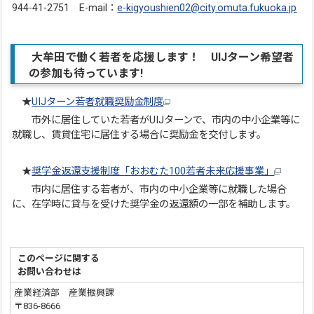
944-41-2751 E-mail：
e-kigyoushien02@city.omuta.fukuoka.jp
大牟田で働く若者を応援します！ UIJターン希望者
の参加も待っています!
★
UIJターン若者就職奨励金制度
市外に居住していた若者がUIJターンで、市内の中小企業等に
就職し、賃貸住宅に居住する場合に奨励金を交付します。
★
奨学金返還支援制度「おおむた100若者未来応援事業」
市内に居住する若者が、市内の中小企業等に就職した場合
に、在学時に貸与を受けた奨学金の返還額の一部を補助します。
このページに関する
お問い合わせは
産業経済部 産業振興課
〒836-8666