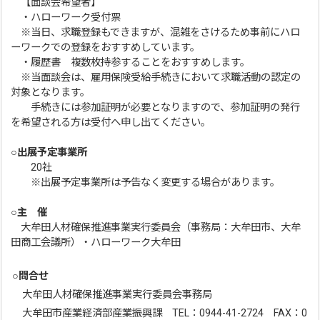
【面談会希望者】
・ハローワーク受付票
※当日、求職登録もできますが、混雑をさけるため事前にハロ
ーワークでの登録をおすすめしています。
・履歴書 複数枚持参することをおすすめします。
※当面談会は、雇用保険受給手続きにおいて求職活動の認定の
対象となります。
手続きには参加証明が必要となりますので、参加証明の発行
を希望される方は受付へ申し出てください。
○出展予定事業所
20社
※出展予定事業所は予告なく変更する場合があります。
○主 催
大牟田人材確保推進事業実行委員会（事務局：大牟田市、大牟
田商工会議所）・ハローワーク大牟田
○
問合せ
大牟田人材確保推進事業実行委員会事務局
大牟田市産業経済部産業振興課 TEL：0944-41-2724 FAX：0