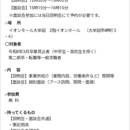
【説明会】12時30分～15時00分
【面談会】15時15分～16時15分
※面談会参加には当日説明会にて予約が必要です。
○場 所
イオンモール大牟田 2階イオンホール （大牟田市岬町３
−４）
〇
対象者
令和8年3月卒業見込者（中学生・高校生を除く）
第二新卒・転職等一般求職者
○内 容
【説明会】事業所紹介（業務内容、労働条件など）質問等
【面談会】個別面談（ブース訪問、質問・面接）
○参加費
無 料
○持ってくるもの
【説明会・面談会共通】
・筆記用具