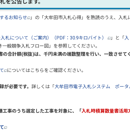
札を公告します。
するお知らせ
」の「大牟田市入札心得」を熟読のうえ、入札
入札について（ご案内）（PDF：30.9キロバイト）
」と「
入
き一般競争入札フロー図」を参照してください。
書の合計額(税抜)は、千円未満の端数整理を行い、一致させて
て
についてはこちらをご確認ください。
録が必要です。
詳しくは「
大牟田市電子入札システム ポータ
営繕工事のうち選定した工事を対象に、「
入札時積算数量書活用
て