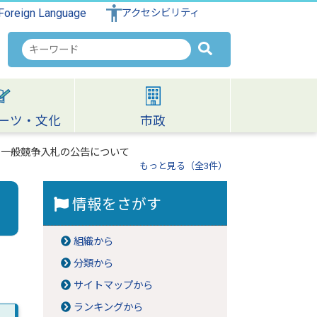
Foreign Language
アクセシビリティ
検
索
キ
ー
ワ
ーツ・文化
市政
ー
ド
き一般競争入札の公告について
もっと見る（全3件）
情報をさがす
組織から
分類から
サイトマップから
ランキングから